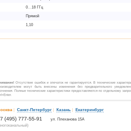
0…18 ГГц
Прямой
1,10
нимание!
Отсутствие ошибок и опечаток не гарантируется. В технические характер
роизводителем могут быть внесены изменения без предварительного уведомлен
точнения. Полные технические характеристики предоставляются по отдельному зап
rl+Enter.
осква
|
Санкт-Петербург
|
Казань
|
Екатеринбург
7 (495) 777-55-91
ул. Плеханова 15А
многоканальный)