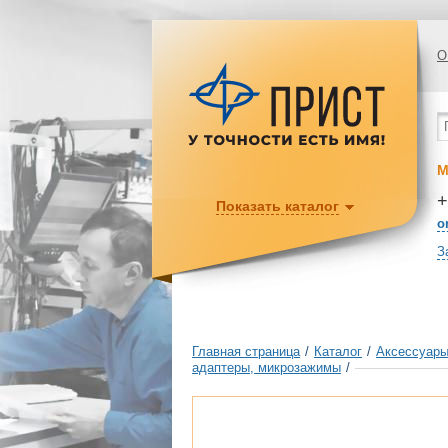
О
М
+
Показать каталог
o
З
Главная страница
/
Каталог
/
Аксессуары
адаптеры, микрозажимы
/