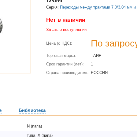
Cерия:
Переходы между трактами 7,0/3,04 мм и 
Нет в наличии
Узнать о поступлении
По запрос
Цена (с НДС):
Торговая марка:
ТАИР
Срок гарантии (лет):
1
Страна производитель:
РОССИЯ
е
Библиотека
N (папа)
типа IX (папа)