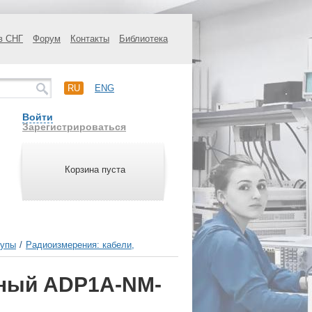
в СНГ
Форум
Контакты
Библиотека
RU
ENG
Войти
Зарегистрироваться
Корзина пуста
щупы
/
Радиоизмерения: кабели,
ьный ADP1A-NM-