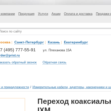
 компании
Продукция
Услуги
Акции
Оплата и доставка
Продажи 
осква
|
Санкт-Петербург
|
Казань
|
Екатеринбург
7 (495) 777-55-91
ул. Плеханова 15А
rder@prist.ru
аказать обратный звонок
Обратная связь
 и принадлежности
/
Измерительные кабели, адаптеры, наконечники и 
Переход коаксиал
IXM