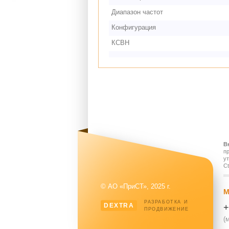
Диапазон частот
Конфигурация
КСВН
В
п
у
Ct
© АО «ПриСТ», 2025 г.
М
РАЗРАБОТКА И
DEXTRA
+
ПРОДВИЖЕНИЕ
(