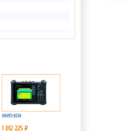
АКИП-4216
1 012 225
Р