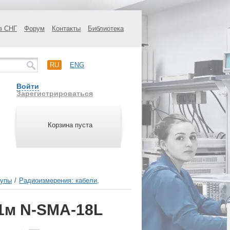
в СНГ
Форум
Контакты
Библиотека
RU
ENG
Войти
Зарегистрироваться
Корзина пуста
щупы
/
Радиоизмерения: кабели,
 1м N-SMA-18L