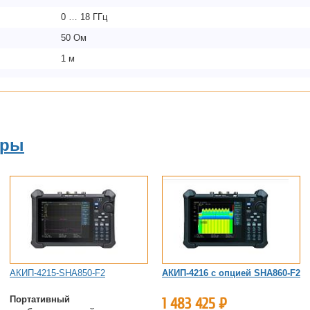
0 … 18 ГГц
50 Ом
1 м
ары
АКИП-4215-SHA850-F2
АКИП-4216 с опцией SHA860-F2
Портативный
1 483 425
Р