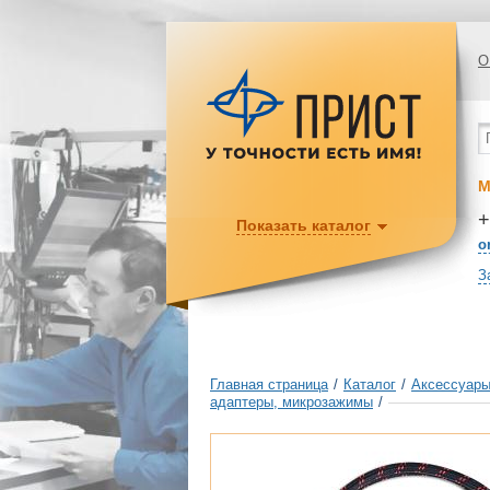
О
М
+
Показать каталог
o
З
Главная страница
/
Каталог
/
Аксессуары
адаптеры, микрозажимы
/