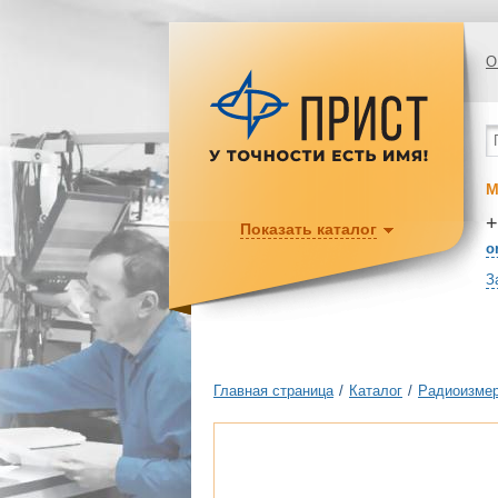
О
М
+
Показать каталог
o
З
Главная страница
/
Каталог
/
Радиоизмер