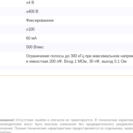
±4 В
±400 В
Фиксированное
х100
60 мА
500 В/мкс
Ограничение полосы до 300 кГц при максимальном напряж
и емкостная 200 пФ, Вход 1 МОм, 30 пФ, выход 0,1 Ом
нимание!
Отсутствие ошибок и опечаток не гарантируется. В технические характер
роизводителем могут быть внесены изменения без предварительного уведомлен
точнения. Полные технические характеристики предоставляются по отдельному зап
rl+Enter.