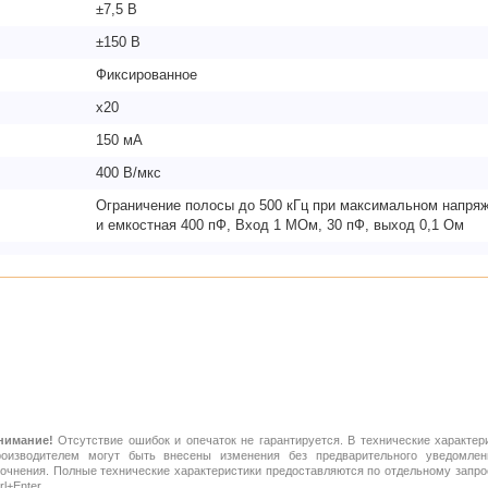
±7,5 В
±150 В
Фиксированное
х20
150 мА
400 В/мкс
Ограничение полосы до 500 кГц при максимальном напряж
и емкостная 400 пФ, Вход 1 МОм, 30 пФ, выход 0,1 Ом
нимание!
Отсутствие ошибок и опечаток не гарантируется. В технические характер
роизводителем могут быть внесены изменения без предварительного уведомлен
точнения. Полные технические характеристики предоставляются по отдельному зап
rl+Enter.