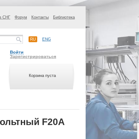
в СНГ
Форум
Контакты
Библиотека
RU
ENG
Войти
Зарегистрироваться
Корзина пуста
ольтный F20A