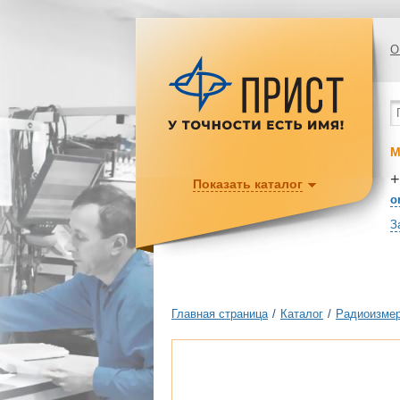
О
М
+
Показать каталог
o
З
Главная страница
/
Каталог
/
Радиоизмер