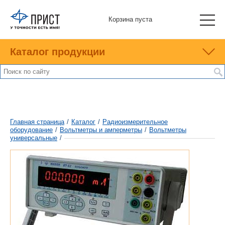
Корзина пуста
Каталог продукции
Главная страница
/
Каталог
/
Радиоизмерительное
оборудование
/
Вольтметры и амперметры
/
Вольтметры
универсальные
/