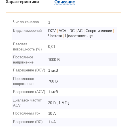
Характеристики
Описание
Число каналов
1
Виды измерений
DCV
|
ACV
|
DC
|
AC
|
Сопротивление
|
Частота
|
Целостность це
Базовая
0,01
погрешность (%)
Постоянное
1000 В
напряжение
Разрешение (DCV)
1 мкВ
Переменное
700 В
напряжение
Разрешение (ACV)
1 мкВ
Диапазон частот
20 Гц-1 МГц
ACV
Постоянный ток
10 А
Разрешение (DC)
1 нА