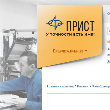
О
М
+
Показать каталог
o
З
Главная страница
/
Каталог
/
Калибратор