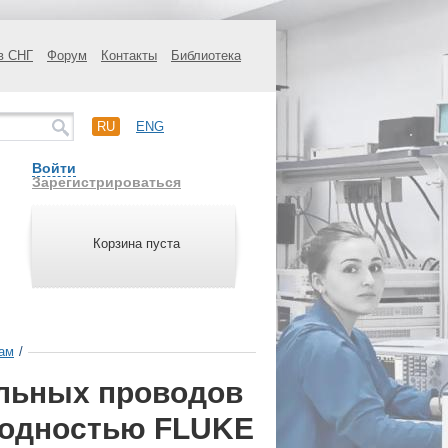
в СНГ
Форум
Контакты
Библиотека
RU
ENG
Войти
Зарегистрироваться
Корзина пуста
рам
/
льных проводов
водностью FLUKE