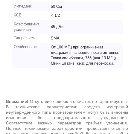
Импеданс
50 Ом
КСВН
< 1/2
Коэффициент
45 дБи
усиления
Тип разъема
SMA
Особенности
От 100 МГц при ограничении
диаграммы направленности антенны.
Точки калибровки, 733 (шаг 10 МГц).
Мини штатив, кейс для переноски.
Внимание!
Отсутствие ошибок и опечаток не гарантируется.
В технические характеристики средств измерений
неутвержденного типа производителем могут быть внесены
изменения без предварительного уведомления.
Соответствие важных параметров требует уточнения.
Полные технические характеристики предоставляются по
отдельному запросу. Нашли ошибку? Выделите мышкой и