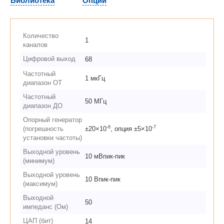
Библиотека
Опции
Количество
1
каналов
Цифровой выход
68
Частотный
1 мкГц
диапазон ОТ
Частотный
50 МГц
диапазон ДО
Опорный генератор
-6
-7
(погрешность
±20×10
, опция ±5×10
установки частоты)
Выходной уровень
10 мВпик-пик
(минимум)
Выходной уровень
10 Впик-пик
(максимум)
Выходной
50
импеданс (Ом)
ЦАП (бит)
14