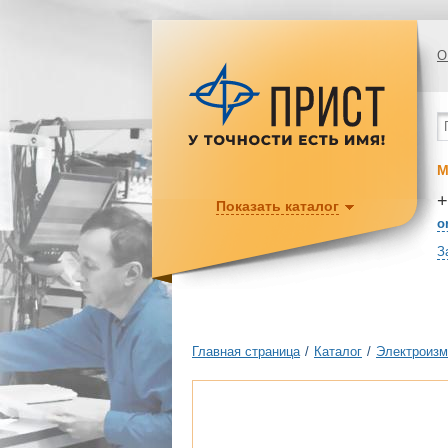
О
М
+
Показать каталог
o
З
Главная страница
/
Каталог
/
Электроизм