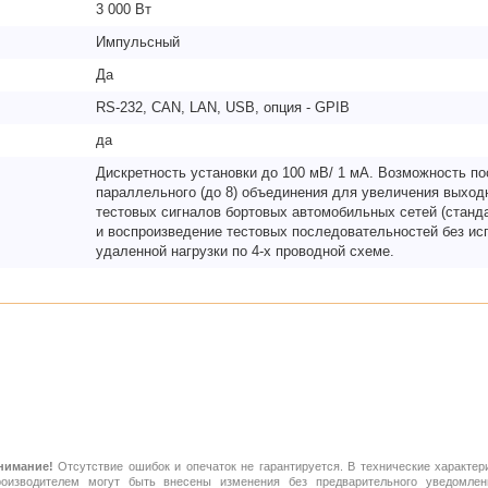
3 000 Вт
Импульсный
Да
RS-232, CAN, LAN, USB, опция - GPIB
да
Дискретность установки до 100 мВ/ 1 мА. Возможность по
параллельного (до 8) объединения для увеличения выхо
тестовых сигналов бортовых автомобильных сетей (станда
и воспроизведение тестовых последовательностей без и
удаленной нагрузки по 4-х проводной схеме.
нимание!
Отсутствие ошибок и опечаток не гарантируется. В технические характер
роизводителем могут быть внесены изменения без предварительного уведомлен