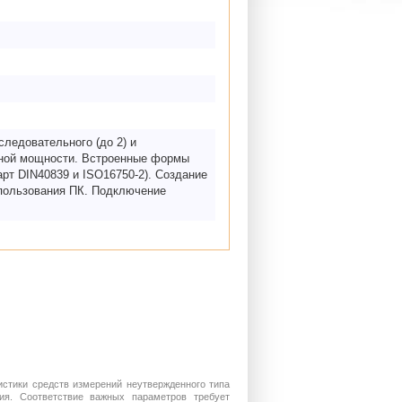
следовательного (до 2) и
дной мощности. Встроенные формы
рт DIN40839 и ISO16750-2). Создание
спользования ПК. Подключение
истики средств измерений неутвержденного типа
ия. Соответствие важных параметров требует