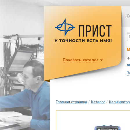
О
М
+
Показать каталог
o
З
Главная страница
/
Каталог
/
Калибратор