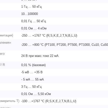
1 Гц … 50 кГц
10…100000
0,01 Гц … 50 кГц
0,01 Ом … 4 кОм
митация)
-250 … +1767 °C (R,S,K,E,J,T,N,B,L,U)
вления»
-200 … +800 °C (PT100, PT200, PT500, PT1000, Cu10, Cu50
его
24 В при макс.токе 22 мА
F/ R
0,01 % (базовая)
-5 мВ … +35 В
- 5 мА … 55 мА
3 Гц … 50 кГц
0,01 Ом … 5,50 кОм
змеритель T)
-100 …+1767 °C (R,S,K,E,J,T,N,B,L,U)