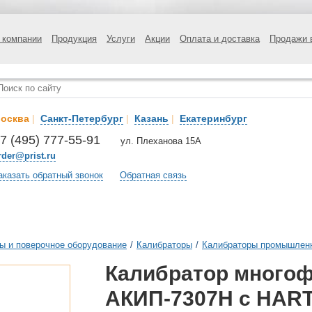
 компании
Продукция
Услуги
Акции
Оплата и доставка
Продажи 
осква
|
Санкт-Петербург
|
Казань
|
Екатеринбург
7 (495) 777-55-91
ул. Плеханова 15А
rder@prist.ru
аказать обратный звонок
Обратная связь
ы и поверочное оборудование
/
Калибраторы
/
Калибраторы промышлен
Калибратор много
АКИП-7307Н с HAR