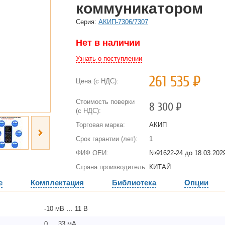
коммуникатором
Cерия:
АКИП-7306/7307
Нет в наличии
Узнать о поступлении
261 535
Р
Цена (с НДС):
Стоимость поверки
8 300
Р
(с НДС):
Торговая марка:
АКИП
Срок гарантии (лет):
1
ФИФ ОЕИ:
№91622-24 до
18.03.2029
Страна производитель:
КИТАЙ
е
Комплектация
Библиотека
Опции
-10 мВ … 11 В
0 … 33 мА