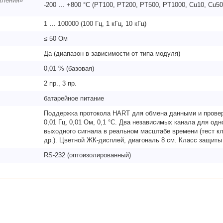
вления»
-200 … +800 °C (PT100, PT200, PT500, PT1000, Cu10, Cu50
1 … 100000 (100 Гц, 1 кГц, 10 кГц)
≤ 50 Ом
Да (диапазон в зависимости от типа модуля)
0,01 % (базовая)
2 пр., 3 пр.
батарейное питание
Поддержка протокола HART для обмена данными и проверк
0,01 Гц, 0,01 Ом, 0,1 °C. Два независимых канала для од
выходного сигнала в реальном масштабе времени (тест кл
др.). Цветной ЖК-дисплей, диагональ 8 см. Класс защиты
RS-232 (оптоизолированный)