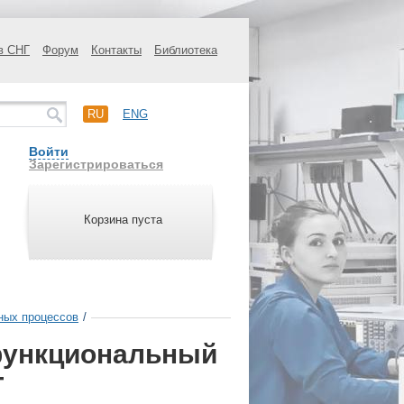
в СНГ
Форум
Контакты
Библиотека
RU
ENG
Войти
Зарегистрироваться
Корзина пуста
ных процессов
/
функциональный
T