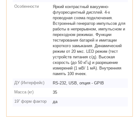
Особенности
Яркий контрастный вакуумно-
флуоресцентный дисплей. 4-х
проводная схема подключения.
Встроенный генератор импульсов для
работы в непрерывном, импульсном и
переходном режимах. Функции
тестирования батарей и имитации
короткого замыкания. Динамический
режим от 20 мкс. LED режим (тест
устройств питания с/д). Высокая
скорость (до 50 кГц) и разрешение
измерений (1 мВ/ 1 мА). Внутренняя
память 100 ячеек.
ДУ (Интерфейс)
RS-232, USB, опция - GPIB
Масса (кг)
35
19” форм фактор
да