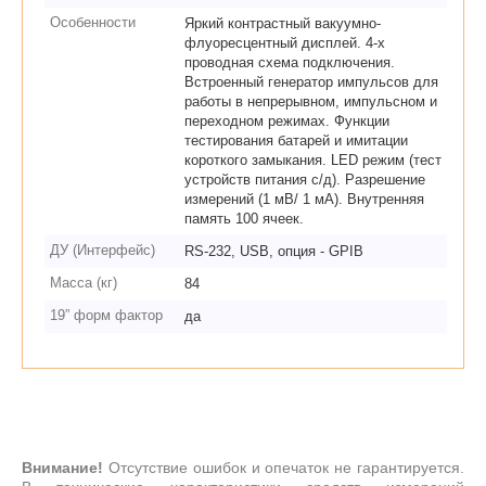
Особенности
Яркий контрастный вакуумно-
флуоресцентный дисплей. 4-х
проводная схема подключения.
Встроенный генератор импульсов для
работы в непрерывном, импульсном и
переходном режимах. Функции
тестирования батарей и имитации
короткого замыкания. LED режим (тест
устройств питания с/д). Разрешение
измерений (1 мВ/ 1 мА). Внутренняя
память 100 ячеек.
ДУ (Интерфейс)
RS-232, USB, опция - GPIB
Масса (кг)
84
19” форм фактор
да
Внимание!
Отсутствие ошибок и опечаток не гарантируется.