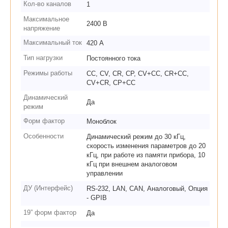
Кол-во каналов
1
Максимальное
2400 В
напряжение
Максимальный ток
420 А
Тип нагрузки
Постоянного тока
Режимы работы
CC, CV, CR, CP, CV+CC, CR+CC,
CV+CR, CP+CC
Динамический
Да
режим
Форм фактор
Моноблок
Особенности
Динамический режим до 30 кГц,
скорость изменения параметров до 20
кГц, при работе из памяти прибора, 10
кГц при внешнем аналоговом
управлении
ДУ (Интерфейс)
RS-232, LAN, CAN, Аналоговый, Опция
- GPIB
19” форм фактор
Да