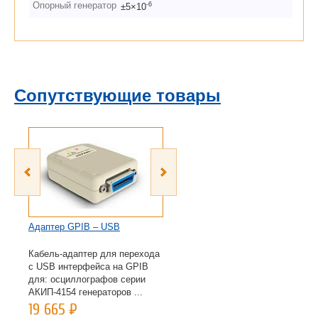
Опорный генератор
-6
±5×10
Сопутствующие товары
Адаптер GPIB – USB
F503ME
Кабель-адаптер для перехода
Механический калибровочный
с USB интерфейса на GPIB
комплект, тип N («папа»), 50
для: осциллографов серии
Ом, 4 ГГц. Рекомендован для
АКИП-4154 генераторов ...
АКИП-4205/3, АКИ...
19 665
Р
46 265
Р