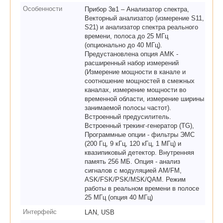
Особенности
Прибор 3в1 – Анализатор спектра,
Векторный анализатор (измерение S11,
S21) и анализатор спектра реального
времени, полоса до 25 МГц
(опционально до 40 МГц).
Предустановлена опция AMK -
расширенный набор измерений
(Измерение мощности в канале и
соотношение мощностей в смежных
каналах, измерение мощности во
временной области, измерение ширины
занимаемой полосы частот).
Встроенный предусилитель.
Встроенный трекинг-генератор (TG),
Программные опции - фильтры ЭМС
(200 Гц, 9 кГц, 120 кГц, 1 МГц) и
квазипиковый детектор. Внутренняя
память 256 МБ. Опция - анализ
сигналов с модуляцией AM/FM,
ASK/FSK/PSK/MSK/QAM. Режим
работы в реальном времени в полосе
25 МГц (опция 40 МГц)
Интерфейс
LAN, USB