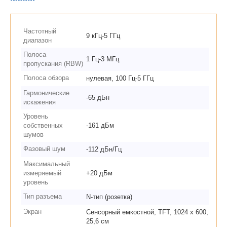
Частотный
9 кГц-5 ГГц
диапазон
Полоса
1 Гц-3 МГц
пропускания (RBW)
Полоса обзора
нулевая, 100 Гц-5 ГГц
Гармонические
-65 дБн
искажения
Уровень
собственных
-161 дБм
шумов
Фазовый шум
-112 дБн/Гц
Максимальный
измеряемый
+20 дБм
уровень
Тип разъема
N-тип (розетка)
Экран
Сенсорный емкостной, TFT, 1024 х 600,
25,6 см