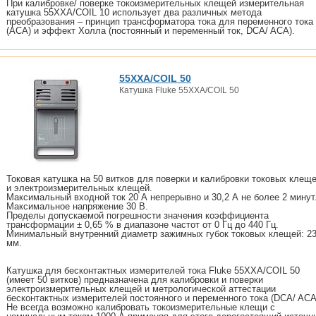
При калибровке/ поверке токоизмерительных клещей измерительная
катушка 55XXA/COIL 10 использует два различных метода
преобразования – принцип трансформатора тока для переменного тока
(ACA) и эффект Холла (постоянный и переменный ток, DCA/ ACA).
55XXA/COIL 50
Катушка Fluke 55XXA/COIL 50
Токовая катушка на 50 витков для поверки и калибровки токовых клещ
и электроизмерительных клещей.
Максимальный входной ток 20 А непрерывно и 30,2 А не более 2 минут
Максимальное напряжение 30 В.
Пределы допускаемой погрешности значения коэффициента
трансформации ± 0,65 % в диапазоне частот от 0 Гц до 440 Гц.
Минимальный внутренний диаметр зажимных губок токовых клещей: 2
мм.
Катушка для бесконтактных измерителей тока Fluke 55XXA/COIL 50
(имеет 50 витков) предназначена для калибровки и поверки
электроизмерительных клещей и метрологической аттестации
бесконтактных измерителей постоянного и переменного тока (DCA/ ACA
Не всегда возможно калибровать токоизмерительные клещи с