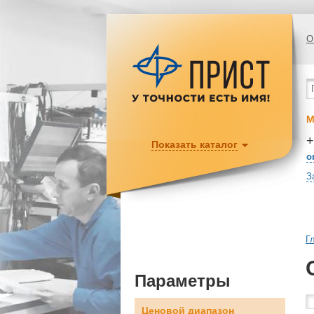
О
М
+
Показать каталог
o
З
Г
Параметры
Ценовой диапазон