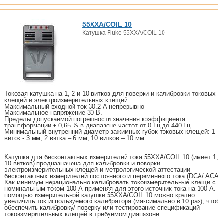
55XXA/COIL 10
Катушка Fluke 55XXA/COIL 10
Токовая катушка на 1, 2 и 10 витков для поверки и калибровки токовых
клещей и электроизмерительных клещей.
Максимальный входной ток 30,2 А непрерывно.
Максимальное напряжение 30 В.
Пределы допускаемой погрешности значения коэффициента
трансформации ± 0,65 % в диапазоне частот от 0 Гц до 440 Гц.
Минимальный внутренний диаметр зажимных губок токовых клещей: 1
виток - 3 мм, 2 витка – 6 мм, 10 витков – 10 мм.
Катушка для бесконтактных измерителей тока 55XXA/COIL 10 (имеет 1,
10 витков) предназначена для калибровки и поверки
электроизмерительных клещей и метрологической аттестации
бесконтактных измерителей постоянного и переменного тока (DCA/ ACA
Как минимум нерационально калибровать токоизмерительные клещи с
номинальным током 100 А применяя для этого источник тока на 100 А.
помощью измерительной катушки 55XXA/COIL 10 можно кратно
увеличить ток используемого калибратора (максимально в 10 раз), что
обеспечить калибровку/ поверку или тестирование спецификаций
токоизмерительных клещей в требуемом диапазоне.