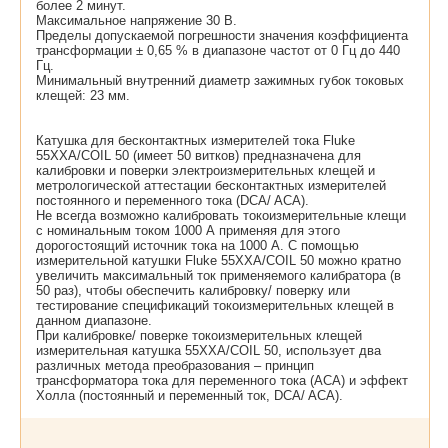
более 2 минут.
Максимальное напряжение 30 В.
Пределы допускаемой погрешности значения коэффициента
трансформации ± 0,65 % в диапазоне частот от 0 Гц до 440
Гц.
Минимальный внутренний диаметр зажимных губок токовых
клещей: 23 мм.
Катушка для бесконтактных измерителей тока Fluke
55XXA/COIL 50 (имеет 50 витков) предназначена для
калибровки и поверки электроизмерительных клещей и
метрологической аттестации бесконтактных измерителей
постоянного и переменного тока (DCA/ ACA).
Не всегда возможно калибровать токоизмерительные клещи
с номинальным током 1000 А применяя для этого
дорогостоящий источник тока на 1000 А. С помощью
измерительной катушки Fluke 55XXA/COIL 50 можно кратно
увеличить максимальный ток применяемого калибратора (в
50 раз), чтобы обеспечить калибровку/ поверку или
тестирование спецификаций токоизмерительных клещей в
данном диапазоне.
При калибровке/ поверке токоизмерительных клещей
измерительная катушка 55XXA/COIL 50, использует два
различных метода преобразования – принцип
трансформатора тока для переменного тока (ACA) и эффект
Холла (постоянный и переменный ток, DCA/ ACA).