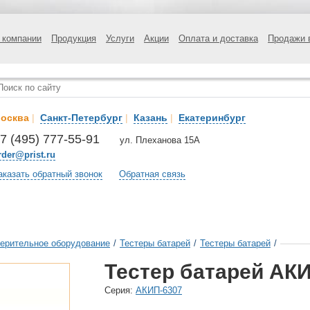
 компании
Продукция
Услуги
Акции
Оплата и доставка
Продажи 
осква
|
Санкт-Петербург
|
Казань
|
Екатеринбург
7 (495) 777-55-91
ул. Плеханова 15А
rder@prist.ru
аказать обратный звонок
Обратная связь
ерительное оборудование
/
Тестеры батарей
/
Тестеры батарей
/
Тестер батарей АКИ
Cерия:
АКИП-6307