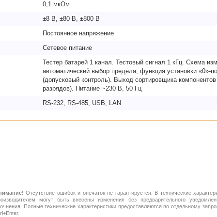
0,1 мкОм
±8 В, ±80 В, ±800 В
Постоянное напряжение
Сетевое питание
Тестер батарей 1 канал. Тестовый сигнал 1 кГц. Схема из
автоматический выбор предела, функция установки «0»-по
(допусковый контроль). Выход сортировщика компонентов 
разрядов). Питание ~230 В, 50 Гц
RS-232, RS-485, USB, LAN
нимание!
Отсутствие ошибок и опечаток не гарантируется. В технические характер
роизводителем могут быть внесены изменения без предварительного уведомлен
точнения. Полные технические характеристики предоставляются по отдельному зап
rl+Enter.