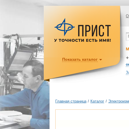
О
М
+
Показать каталог
o
З
Главная страница
/
Каталог
/
Электроизм