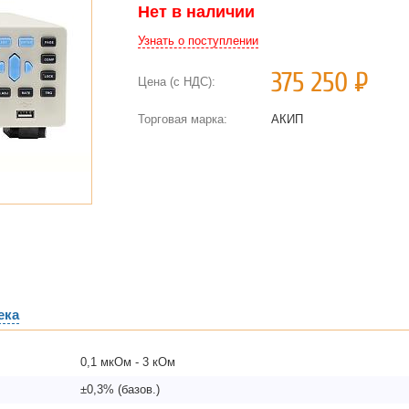
Нет в наличии
Узнать о поступлении
375 250
Р
Цена (с НДС):
Торговая марка:
АКИП
ека
0,1 мкОм - 3 кОм
±0,3% (базов.)