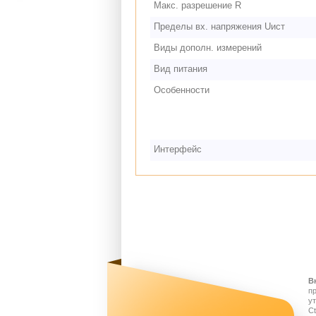
Макс. разрешение R
Пределы вх. напряжения Uист
Виды дополн. измерений
Вид питания
Особенности
Интерфейс
В
п
у
Ct