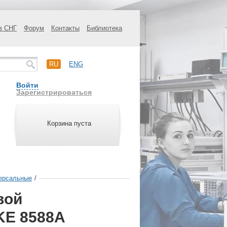
в СНГ
Форум
Контакты
Библиотека
RU
ENG
Войти
Зарегистрироваться
Корзина пуста
ерсальные
/
вой
KE 8588A