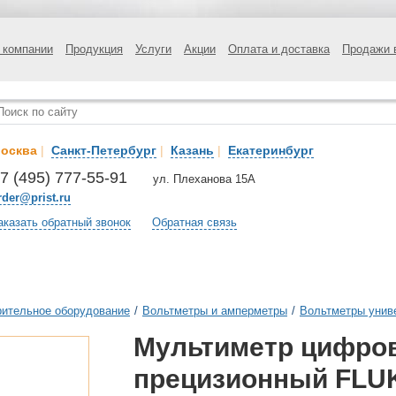
 компании
Продукция
Услуги
Акции
Оплата и доставка
Продажи 
осква
|
Санкт-Петербург
|
Казань
|
Екатеринбург
7 (495) 777-55-91
ул. Плеханова 15А
rder@prist.ru
аказать обратный звонок
Обратная связь
ительное оборудование
/
Вольтметры и амперметры
/
Вольтметры унив
Мультиметр цифро
прецизионный FLU