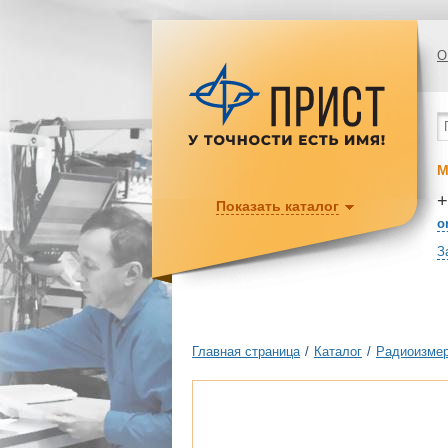
О
М
+
Показать каталог
o
З
Главная страница
/
Каталог
/
Радиоизмер