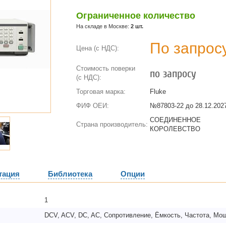
Ограниченное количество
На складе в Москве:
2 шт.
По запрос
Цена (с НДС):
Стоимость поверки
по запросу
(с НДС):
Торговая марка:
Fluke
ФИФ ОЕИ:
№87803-22 до
28.12.2027
СОЕДИНЕННОЕ
Страна производитель:
КОРОЛЕВСТВО
тация
Библиотека
Опции
1
DCV, ACV, DC, AC, Сопротивление, Ёмкость, Частота, Мо