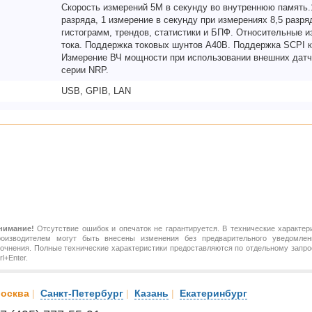
Скорость измерений 5М в секунду во внутреннюю память.1
разряда, 1 измерение в секунду при измерениях 8,5 разр
гистограмм, трендов, статистики и БПФ. Относительные и
тока. Поддержка токовых шунтов A40B. Поддержка SCPI к
Измерение ВЧ мощности при использовании внешних датч
серии NRP.
USB, GPIB, LAN
нимание!
Отсутствие ошибок и опечаток не гарантируется. В технические характер
роизводителем могут быть внесены изменения без предварительного уведомлен
точнения. Полные технические характеристики предоставляются по отдельному зап
rl+Enter.
осква
|
Санкт-Петербург
|
Казань
|
Екатеринбург