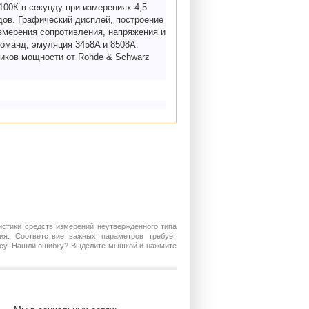
00К в секунду при измерениях 4,5
ядов. Графический дисплей, построение
змерения сопротивления, напряжения и
оманд, эмуляция 3458A и 8508A.
иков мощности от Rohde & Schwarz
истики средств измерений неутвержденного типа
ия. Соответствие важных параметров требует
росу. Нашли ошибку? Выделите мышкой и нажмите