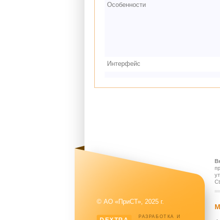
Особенности
Интерфейс
В
п
у
Ct
© АО «ПриСТ», 2025 г.
М
РАЗРАБОТКА И
DEXTRA