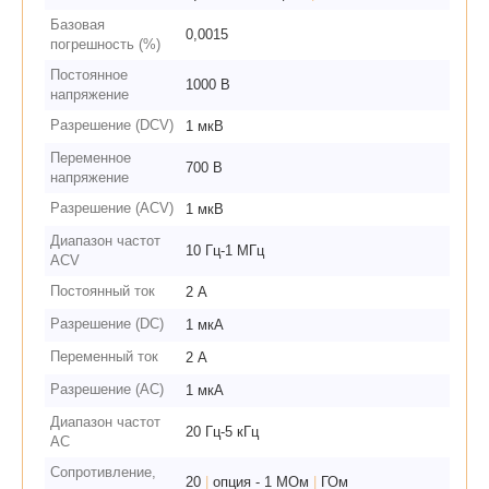
Базовая
0,0015
погрешность (%)
Постоянное
1000 В
напряжение
Разрешение (DCV)
1 мкВ
Переменное
700 В
напряжение
Разрешение (ACV)
1 мкВ
Диапазон частот
10 Гц-1 МГц
ACV
Постоянный ток
2 А
Разрешение (DC)
1 мкА
Переменный ток
2 А
Разрешение (AC)
1 мкА
Диапазон частот
20 Гц-5 кГц
AC
Сопротивление,
20
|
опция - 1 МОм
|
ГОм