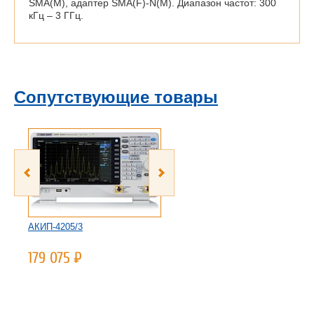
SMA(M), адаптер SMA(F)-N(M). Диапазон частот: 300
кГц – 3 ГГц.
Сопутствующие товары
АКИП-4205/3
АКИП-4205/4
179 075
Р
443 080
Р