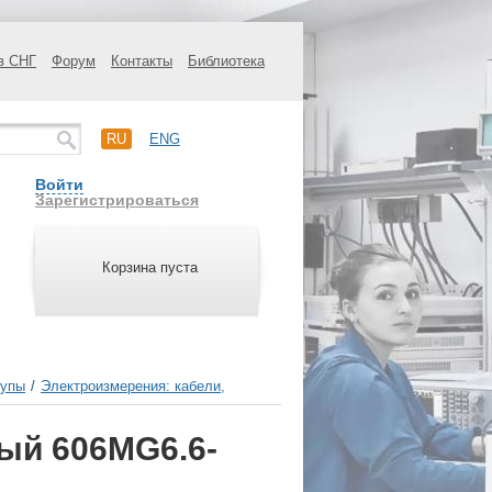
в СНГ
Форум
Контакты
Библиотека
RU
ENG
Войти
Зарегистрироваться
Корзина пуста
щупы
/
Электроизмерения: кабели,
ый 606MG6.6-