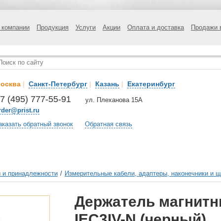
 компании
Продукция
Услуги
Акции
Оплата и доставка
Продажи 
осква
|
Санкт-Петербург
|
Казань
|
Екатеринбург
7 (495) 777-55-91
ул. Плеханова 15А
rder@prist.ru
аказать обратный звонок
Обратная связь
 и принадлежности
/
Измерительные кабели, адаптеры, наконечники и 
Держатель магнитн
IEC3IV-N (черный)