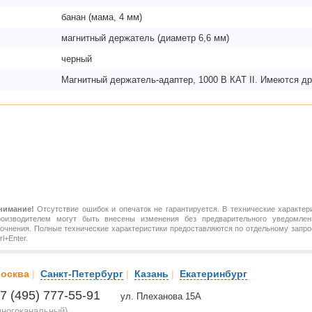
банан (мама, 4 мм)
магнитный держатель (диаметр 6,6 мм)
черный
Магнитный держатель-адаптер, 1000 В КАТ II. Имеются др
нимание!
Отсутствие ошибок и опечаток не гарантируется. В технические характер
роизводителем могут быть внесены изменения без предварительного уведомлен
точнения. Полные технические характеристики предоставляются по отдельному зап
rl+Enter.
осква
|
Санкт-Петербург
|
Казань
|
Екатеринбург
7 (495) 777-55-91
ул. Плеханова 15А
многоканальный)