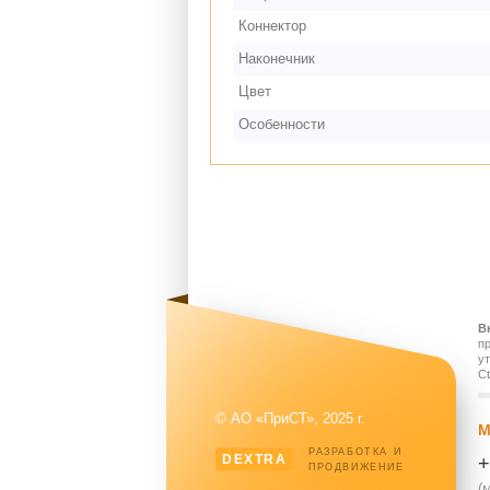
Коннектор
Наконечник
Цвет
Особенности
В
п
у
Ct
© АО «ПриСТ», 2025 г.
М
РАЗРАБОТКА И
DEXTRA
+
ПРОДВИЖЕНИЕ
(