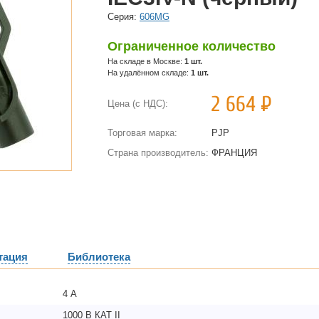
Cерия:
606MG
Ограниченное количество
На складе в Москве:
1 шт.
На удалённом складе:
1 шт.
2 664
Р
Цена (с НДС):
Торговая марка:
PJP
Страна производитель:
ФРАНЦИЯ
тация
Библиотека
4 А
1000 В КАТ II