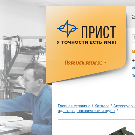
О
М
+
Показать каталог
o
З
Главная страница
/
Каталог
/
Аксессуары
адаптеры, наконечники и щупы
/