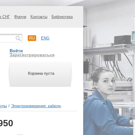
в СНГ
Форум
Контакты
Библиотека
RU
ENG
Войти
Зарегистрироваться
Корзина пуста
щупы
/
Электроизмерения: кабели,
950