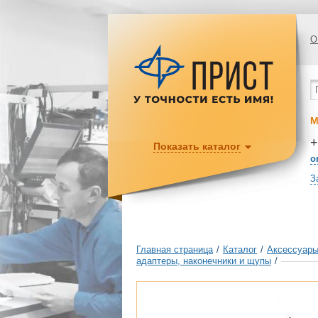
О
М
+
Показать каталог
o
З
Главная страница
/
Каталог
/
Аксессуары
адаптеры, наконечники и щупы
/