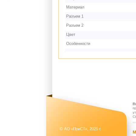
Материал
Разъем 1
Разъем 2
Цвет
Особенности
В
п
у
Ct
© АО «ПриСТ», 2025 г.
М