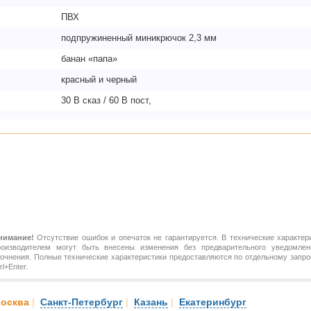
ПВХ
подпружиненный миникрючок 2,3 мм
банан «папа»
красный и черный
30 В сказ / 60 В пост,
нимание!
Отсутствие ошибок и опечаток не гарантируется. В технические характер
роизводителем могут быть внесены изменения без предварительного уведомлен
точнения. Полные технические характеристики предоставляются по отдельному зап
rl+Enter.
осква
|
Санкт-Петербург
|
Казань
|
Екатеринбург