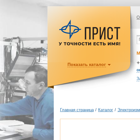
О
М
+
Показать каталог
o
З
Главная страница
/
Каталог
/
Электроизм