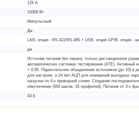
126 А
15000 Вт
Импульсный
Да
LAN, опция - RS-422/RS-485 + USB, опция GPIB, опция - а
да
Источник питания без экрана, только дистанционное упра
автоматических системах тестирования (ATE). Активный 
> 0,95. Параллельное объединение источников (до 10) в 
для настроек, и 24 бит АЦП для измерений выходных па
нагрузки по 4-х проводной схеме. Создание последовател
обеспечение (500 шагов, 16 профилей). Питание от 3-х фа
43,6