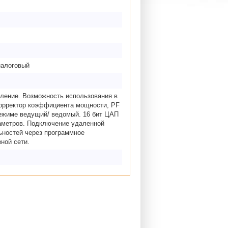
налоговый
вление. Возможность использования в
корректор коэффициента мощности, PF
режиме ведущий/ ведомый. 16 бит ЦАП
раметров. Подключение удаленной
ьностей через программное
зной сети.