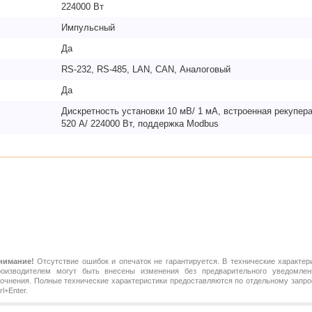
224000 Вт
Импульсный
Да
RS-232, RS-485, LAN, CAN, Аналоговый
Да
Дискретность установки 10 мВ/ 1 мА, встроенная рекупера
520 А/ 224000 Вт, поддержка Modbus
нимание!
Отсутствие ошибок и опечаток не гарантируется. В технические характер
роизводителем могут быть внесены изменения без предварительного уведомлен
точнения. Полные технические характеристики предоставляются по отдельному зап
rl+Enter.