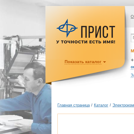
О
М
+
Показать каталог
o
З
Главная страница
/
Каталог
/
Электроизм