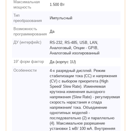
Максимальная
1.500 Вт
мощность
Тип
Импульсный
преобразования
Возможность
Да
программирования
ДУ (интерфейс)
RS-232, RS-485, USB, LAN,
Аналоговый, Опции - GPIB,
Аналоговый изолированный
19” форм фактор
Да (корпус 1U)
Особенности
4-х разрядный дисплей. Режим
стабилизации тока (СС) и напряжения
(CV) c выбором приоритета (High
Speed/ Slew Rate). Изменяемая
крутизна изменения выходного
напряжения (Slew Rate) - регулируемая
скорость нарастания и спада
напряжения/ тока. Объединение
однотипных моделей -
последовательно (2) и параллельно
(4). Максимальное разрешение
установки 1 мВ/ 100 мА. Внутренняя