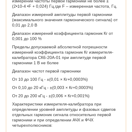
измерений частоты первой гармоники не более ±
(2•10-4 •F + 0,024) Гц,где F – измеренная частота, Гц.
Диапазон измерений амплитуды первой гармоники
(максимального значения гармонического сигнала) от
0,01 до 2,0 В
Диапазон измерений коэффициента гармоник Кг от
0,001 до 100 %
Пределы допускаемой абсолютной погрешности
измерений коэффициента гармоник Кг измерителя-
калибратора СК6-20А-01 при амплитуде первой
гармоники 1 В не более
Диапазон частот первой гармоники
От 10 до 100 Гц - ±(0,01 × Кг+0,0003%)
От 0,10 до 20 кГц - ±(0,003 × Кг+0,0003%)
От 20 до 200 кГц - ±(0,006 × Кг+0,001%)
Характеристики измерителя-калибратора при
определении уровней амплитуды и фазовых сдвигов
отдельных гармоник сигнала относительно первой
гармоники и при определении АЧХ и ФЧХ
четырехполюсников: