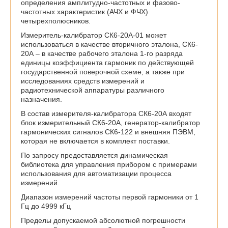
определения амплитудно-частотных и фазово-
частотных характеристик (АЧХ и ФЧХ)
четырехполюсников.
Измеритель-калибратор СК6-20А-01 может
использоваться в качестве вторичного эталона, СК6-
20А – в качестве рабочего эталона 1-го разряда
единицы коэффициента гармоник по действующей
государственной поверочной схеме, а также при
исследованиях средств измерений и
радиотехнической аппаратуры различного
назначения.
В состав измерителя-калибратора СК6-20А входят
блок измерительный СК6-20А, генератор-калибратор
гармонических сигналов СК6-122 и внешняя ПЭВМ,
которая не включается в комплект поставки.
По запросу предоставляется динамическая
библиотека для управления прибором с примерами
использования для автоматизации процесса
измерений.
Диапазон измерений частоты первой гармоники от 1
Гц до 4999 кГц
Пределы допускаемой абсолютной погрешности