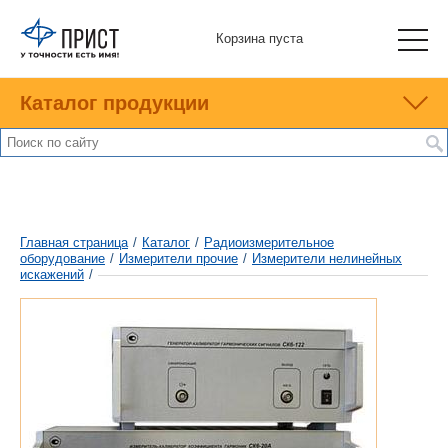
Корзина пуста
Каталог продукции
Главная страница
/
Каталог
/
Радиоизмерительное
оборудование
/
Измерители прочие
/
Измерители нелинейных
искажений
/