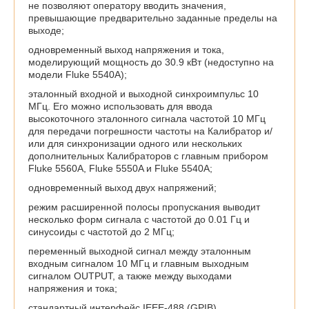
не позволяют оператору вводить значения,
превышающие предварительно заданные пределы на
выходе;
одновременный выход напряжения и тока,
моделирующий мощность до 30.9 кВт (недоступно на
модели Fluke 5540A);
эталонный входной и выходной синхроимпульс 10
МГц. Его можно использовать для ввода
высокоточного эталонного сигнала частотой 10 МГц
для передачи погрешности частоты на Калибратор и/
или для синхронизации одного или нескольких
дополнительных Калибраторов с главным прибором
Fluke 5560A, Fluke 5550A и Fluke 5540A;
одновременный выход двух напряжений;
режим расширенной полосы пропускания выводит
несколько форм сигнала с частотой до 0.01 Гц и
синусоиды с частотой до 2 МГц;
переменный выходной сигнал между эталонным
входным сигналом 10 МГц и главным выходным
сигналом OUTPUT, а также между выходами
напряжения и тока;
стандартный интерфейс IEEE-488 (GPIB),