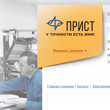
О
М
+
Показать каталог
o
З
Главная страница
/
Каталог
/
Электроизм