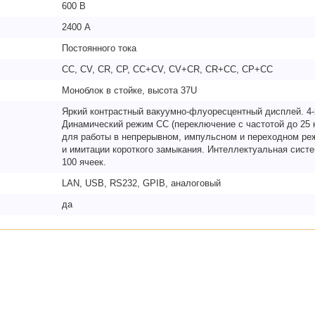
600 В
2400 А
Постоянного тока
CC, CV, CR, CP, CC+CV, CV+CR, CR+CC, CP+CC
Моноблок в стойке, высота 37U
Яркий контрастный вакуумно-флуоресцентный дисплей. 4
Динамический режим CC (переключение с частотой до 25 
для работы в непрерывном, импульсном и переходном ре
и имитации короткого замыкания. Интеллектуальная сист
100 ячеек.
LAN, USB, RS232, GPIB, аналоговый
да