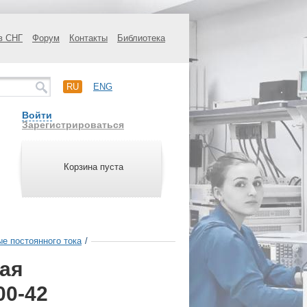
в СНГ
Форум
Контакты
Библиотека
RU
ENG
Войти
Зарегистрироваться
Корзина пуста
ые постоянного тока
/
ная
00-42