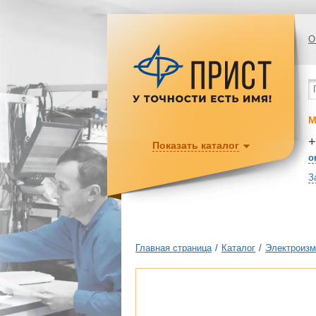
О
М
+
Показать каталог
o
З
Главная страница
/
Каталог
/
Электроизм