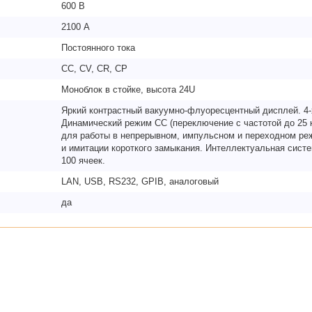
600 В
2100 А
Постоянного тока
CC, CV, CR, CP
Моноблок в стойке, высота 24U
Яркий контрастный вакуумно-флуоресцентный дисплей. 4
Динамический режим CC (переключение с частотой до 25 
для работы в непрерывном, импульсном и переходном ре
и имитации короткого замыкания. Интеллектуальная сист
100 ячеек.
LAN, USB, RS232, GPIB, аналоговый
да