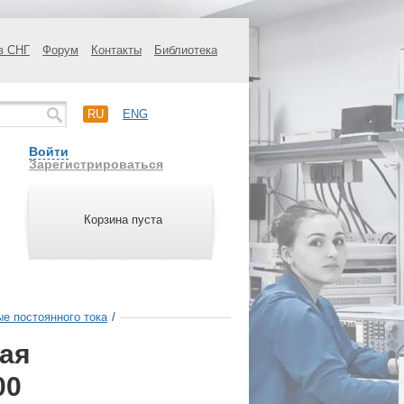
в СНГ
Форум
Контакты
Библиотека
RU
ENG
Войти
Зарегистрироваться
Корзина пуста
ые постоянного тока
/
ная
00