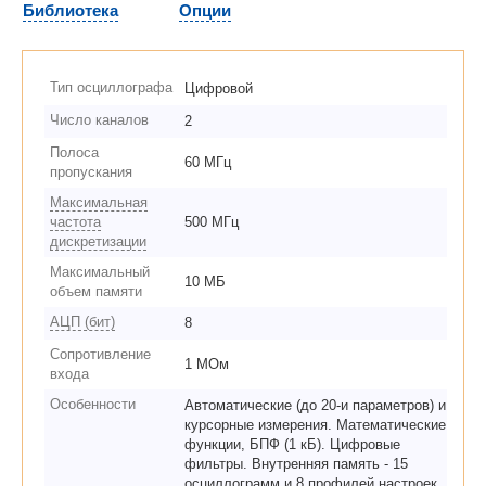
Библиотека
Опции
Тип осциллографа
Цифровой
Число каналов
2
Полоса
60 МГц
пропускания
Максимальная
частота
500 МГц
дискретизации
Максимальный
10 МБ
объем памяти
АЦП (бит)
8
Сопротивление
1 МОм
входа
Особенности
Автоматические (до 20-и параметров) и
курсорные измерения. Математические
функции, БПФ (1 кБ). Цифровые
фильтры. Внутренняя память - 15
осциллограмм и 8 профилей настроек.