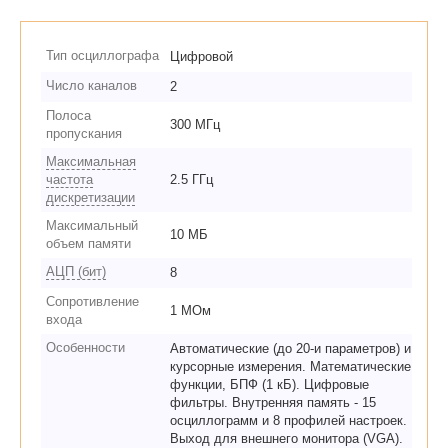
Тип осциллографа
Цифровой
Число каналов
2
Полоса
300 МГц
пропускания
Максимальная
частота
2.5 ГГц
дискретизации
Максимальный
10 МБ
объем памяти
АЦП (бит)
8
Сопротивление
1 МОм
входа
Особенности
Автоматические (до 20-и параметров) и
курсорные измерения. Математические
функции, БПФ (1 кБ). Цифровые
фильтры. Внутренняя память - 15
осциллограмм и 8 профилей настроек.
Выход для внешнего монитора (VGA).