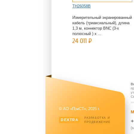
TH26058B
Измерительный экранированный
кабель (триаксиальный), длина
1,3 м, коннектор BNC (3-х
полюсный ) х ...
24 011
Р
В
п
у
Ct
© АО «ПриСТ», 2025 г.
М
РАЗРАБОТКА И
DEXTRA
+
ПРОДВИЖЕНИЕ
(