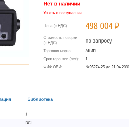
Нет в наличии
Узнать о поступлении
498 004
Р
Цена (с НДС):
Стоимость поверки
по запросу
(с НДС):
Торговая марка:
АКИП
Срок гарантии (лет):
1
ФИФ ОЕИ:
№95274-25 до
21.04.2030
тация
Библиотека
1
DCI