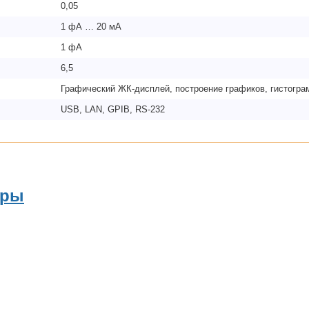
0,05
1 фА … 20 мА
1 фА
6,5
Графический ЖК-дисплей, построение графиков, гистогра
USB, LAN, GPIB, RS-232
ары