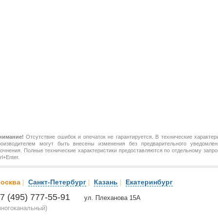
нимание!
Отсутствие ошибок и опечаток не гарантируется. В технические характер
роизводителем могут быть внесены изменения без предварительного уведомлен
точнения. Полные технические характеристики предоставляются по отдельному зап
rl+Enter.
осква
|
Санкт-Петербург
|
Казань
|
Екатеринбург
7 (495) 777-55-91
ул. Плеханова 15А
многоканальный)