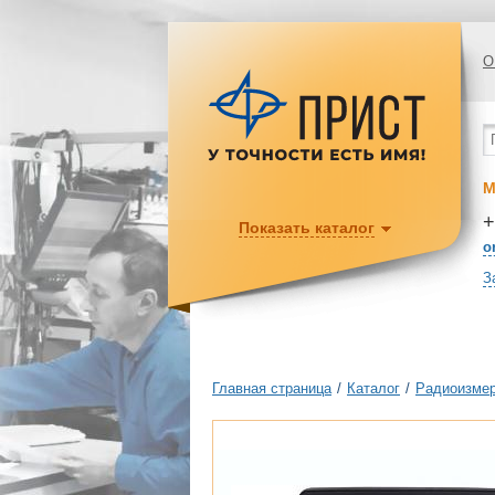
О
М
+
Показать каталог
o
З
Главная страница
/
Каталог
/
Радиоизмер