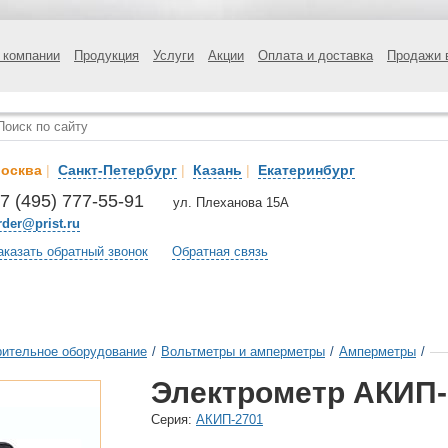
 компании
Продукция
Услуги
Акции
Оплата и доставка
Продажи 
осква
|
Санкт-Петербург
|
Казань
|
Екатеринбург
7 (495) 777-55-91
ул. Плеханова 15А
rder@prist.ru
аказать обратный звонок
Обратная связь
ительное оборудование
/
Вольтметры и амперметры
/
Амперметры
/
Электрометр АКИП-
Cерия:
АКИП-2701