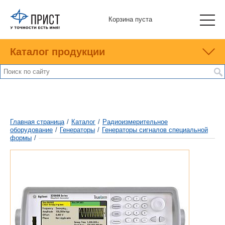
Корзина пуста
Каталог продукции
Главная страница
/
Каталог
/
Радиоизмерительное
оборудование
/
Генераторы
/
Генераторы сигналов специальной
формы
/