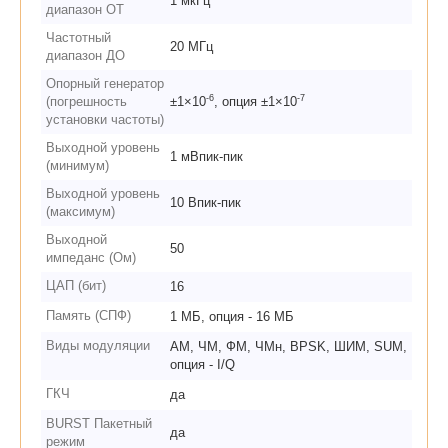
1 мкГц
диапазон ОТ
Частотный
20 МГц
диапазон ДО
Опорный генератор
-6
-7
(погрешность
±1×10
, опция ±1×10
установки частоты)
Выходной уровень
1 мВпик-пик
(минимум)
Выходной уровень
10 Впик-пик
(максимум)
Выходной
50
импеданс (Ом)
ЦАП (бит)
16
Память (СПФ)
1 МБ, опция - 16 МБ
Виды модуляции
AM, ЧМ, ФМ, ЧМн, BPSK, ШИМ, SUM,
опция - I/Q
ГКЧ
да
BURST Пакетный
да
режим