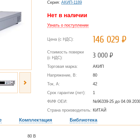
Cерия:
АКИП-1189
Нет в наличии
Узнать о поступлении
146 029
Р
Цена (с НДС):
Стоимость поверки
3 000
Р
(с НДС):
Торговая марка:
АКИП
Напряжение, В:
80
Ток, А:
42
Срок гарантии (лет):
1
ФИФ ОЕИ:
№96339-25 до
04.09.2030
Страна производитель:
КИТАЙ
е
Комплектация
Библиотека
80 В