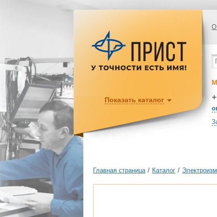
О
М
+
Показать каталог
o
З
Главная страница
/
Каталог
/
Электроизм