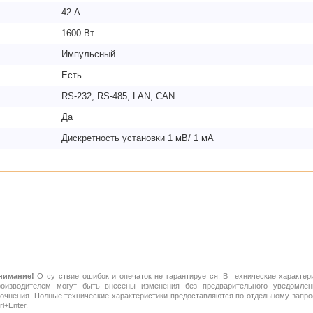
42 А
1600 Вт
Импульсный
Есть
RS-232, RS-485, LAN, CAN
Да
Дискретность установки 1 мВ/ 1 мА
нимание!
Отсутствие ошибок и опечаток не гарантируется. В технические характер
роизводителем могут быть внесены изменения без предварительного уведомлен
точнения. Полные технические характеристики предоставляются по отдельному зап
rl+Enter.