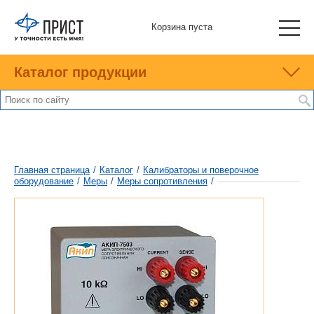
Корзина пуста
Каталог продукции
Главная страница
/
Каталог
/
Калибраторы и поверочное
оборудование
/
Меры
/
Меры сопротивления
/