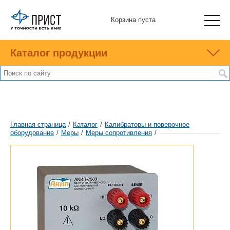
Корзина пуста
Каталог продукции
Главная страница
/
Каталог
/
Калибраторы и поверочное
оборудование
/
Меры
/
Меры сопротивления
/