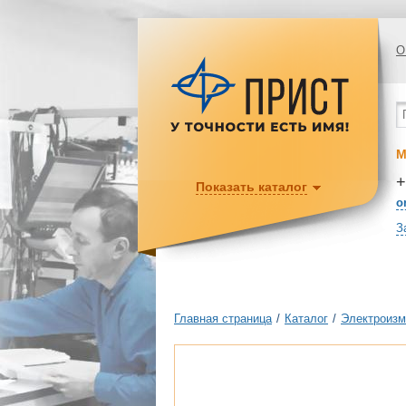
О
М
+
Показать каталог
o
З
Главная страница
/
Каталог
/
Электроизм