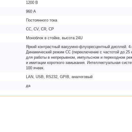
1200 В
960 А
Постоянного тока
CC, CV, CR, CP
Моноблок в стойке, высота 24U
Яркий контрастный вакуумно-флуоресцентный дисплей. 4
Динамический режим CC (переключение с частотой до 25 
для работы в непрерывном, импульсном и переходном ре
и имитации короткого замыкания. Интеллектуальная сист
100 ячеек.
LAN, USB, RS232, GPIB, аналоговый
да