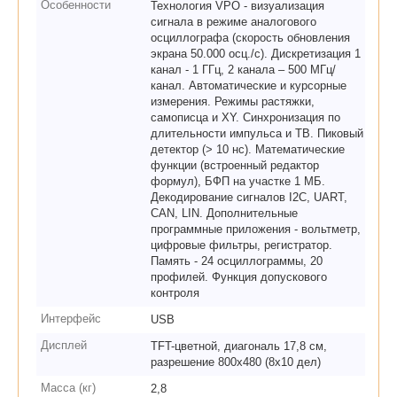
Особенности
Технология VPO - визуализация
сигнала в режиме аналогового
осциллографа (скорость обновления
экрана 50.000 осц./с). Дискретизация 1
канал - 1 ГГц, 2 канала – 500 МГц/
канал. Автоматические и курсорные
измерения. Режимы растяжки,
самописца и XY. Синхронизация по
длительности импульса и ТВ. Пиковый
детектор (> 10 нс). Математические
функции (встроенный редактор
формул), БФП на участке 1 МБ.
Декодирование сигналов I2C, UART,
CAN, LIN. Дополнительные
программные приложения - вольтметр,
цифровые фильтры, регистратор.
Память - 24 осциллограммы, 20
профилей. Функция допускового
контроля
Интерфейс
USB
Дисплей
TFT-цветной, диагональ 17,8 см,
разрешение 800х480 (8х10 дел)
Масса (кг)
2,8