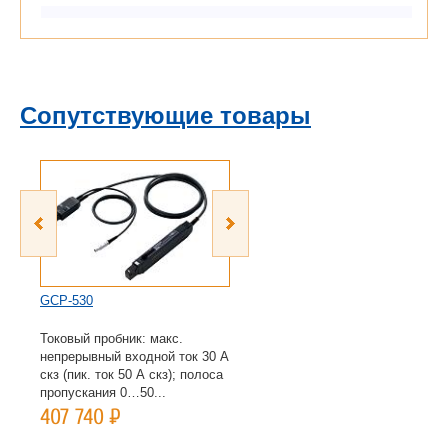
Сопутствующие товары
GCP-530
GCP-1030
Токовый пробник: макс.
Токовый пробник. Аналог GCP-
непрерывный входной ток 30 А
530. Полоса пропускания 0…
скз (пик. ток 50 А скз); полоса
100 МГц, время нарастания ≤
пропускания 0…50...
3,5 нс. Примечание...
407 740
Р
570 190
Р