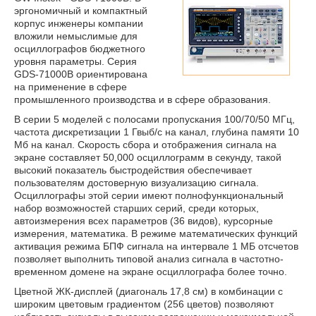
эргономичный и компактный
корпус инженеры компании
вложили немыслимые для
осциллографов бюджетного
уровня параметры. Серия
GDS-71000B ориентирована
на применение в сфере
промышленного производства и в сфере образования.
В серии 5 моделей с полосами пропускания 100/70/50 МГц,
частота дискретизации 1 Гвыб/с на канал, глубина памяти 10
Мб на канал. Скорость сбора и отображения сигнала на
экране составляет 50,000 осциллограмм в секунду, такой
высокий показатель быстродействия обеспечивает
пользователям достоверную визуализацию сигнала.
Осциллографы этой серии имеют полнофункциональный
набор возможностей старших серий, среди которых,
автоизмерения всех параметров (36 видов), курсорные
измерения, математика. В режиме математических функций
активация режима БПФ сигнала на интервале 1 МБ отсчетов
позволяет выполнить типовой анализ сигнала в частотно-
временном домене на экране осциллографа более точно.
Цветной ЖК-дисплей (диагональ 17,8 см) в комбинации с
широким цветовым градиентом (256 цветов) позволяют