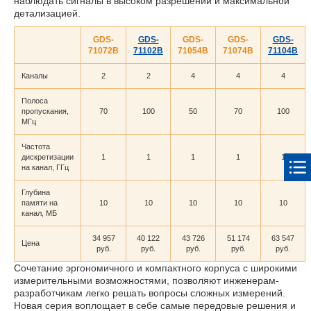
наблюдать сигналы в высоком разрешении и максимальной
детализацией.
GDS-
GDS-
GDS-
GDS-
GDS-
71072B
71102B
71054B
71074B
71104B
Каналы
2
2
4
4
4
Полоса
пропускания,
70
100
50
70
100
МГц
Частота
дискретизации
1
1
1
1
1
на канал, ГГц
Глубина
памяти на
10
10
10
10
10
канал, МБ
34 957
40 122
43 726
51 174
63 547
Цена
p
уб.
p
уб.
p
уб.
p
уб.
p
уб.
Сочетание эргономичного и компактного корпуса с широкими
измерительными возможностями, позволяют инженерам-
разработчикам легко решать вопросы сложных измерений.
Новая серия воплощает в себе самые передовые решения и