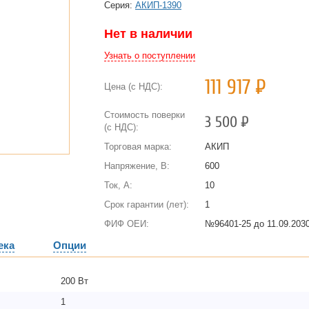
Cерия:
АКИП-1390
Нет в наличии
Узнать о поступлении
111 917
Р
Цена (с НДС):
Стоимость поверки
3 500
Р
(с НДС):
Торговая марка:
АКИП
Напряжение, В:
600
Ток, А:
10
Срок гарантии (лет):
1
ФИФ ОЕИ:
№96401-25 до
11.09.2030
ека
Опции
200 Вт
1