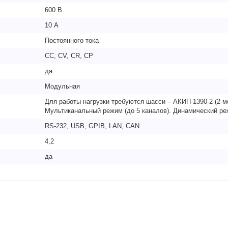
600 В
10 А
Постоянного тока
CC, CV, CR, CP
да
Модульная
Для работы нагрузки требуются шасси – АКИП-1390-2 (2 м
Мультиканальный режим (до 5 каналов). Динамический ре
RS-232, USB, GPIB, LAN, CAN
4,2
да