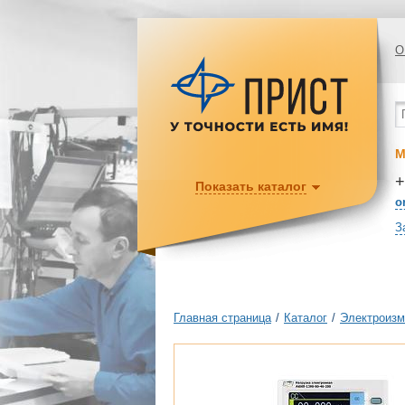
О
М
+
Показать каталог
o
З
Главная страница
/
Каталог
/
Электроизм