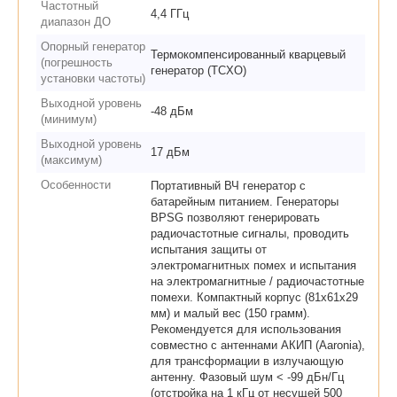
Частотный
4,4 ГГц
диапазон ДО
Опорный генератор
Термокомпенсированный кварцевый
(погрешность
генератор (TCXO)
установки частоты)
Выходной уровень
-48 дБм
(минимум)
Выходной уровень
17 дБм
(максимум)
Особенности
Портативный ВЧ генератор с
батарейным питанием. Генераторы
BPSG позволяют генерировать
радиочастотные сигналы, проводить
испытания защиты от
электромагнитных помех и испытания
на электромагнитные / радиочастотные
помехи. Компактный корпус (81x61x29
мм) и малый вес (150 грамм).
Рекомендуется для использования
совместно с антеннами АКИП (Aaronia),
для трансформации в излучающую
антенну. Фазовый шум < -99 дБн/Гц
(отстройка на 1 кГц от несущей 500