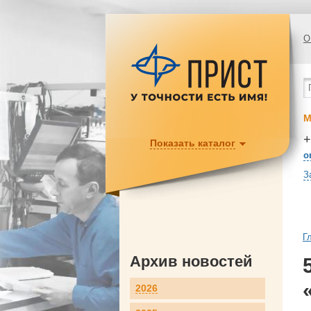
О
М
+
Показать каталог
o
З
Г
Архив новостей
2026