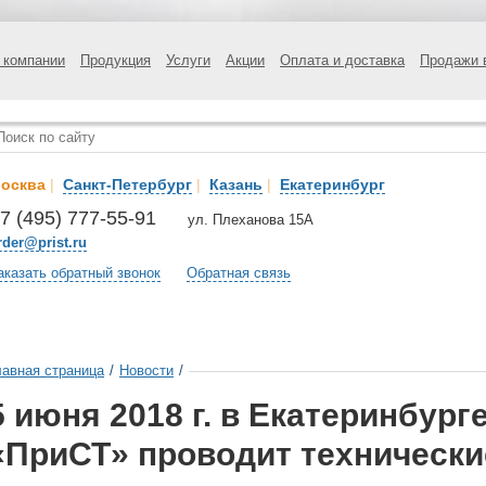
 компании
Продукция
Услуги
Акции
Оплата и доставка
Продажи 
осква
|
Санкт-Петербург
|
Казань
|
Екатеринбург
7 (495) 777-55-91
ул. Плеханова 15А
rder@prist.ru
аказать обратный звонок
Обратная связь
лавная страница
/
Новости
/
5 июня 2018 г. в Екатеринбург
«ПриСТ» проводит техническ