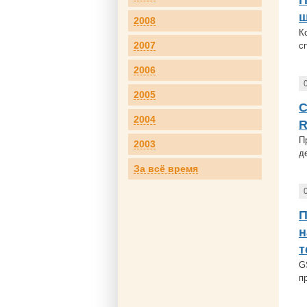
П
ш
2008
К
2007
с
2006
2005
С
2004
R
П
2003
д
За всё время
П
н
т
G
п