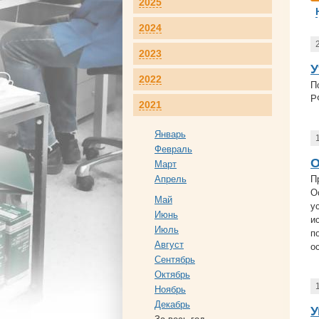
2025
2024
2023
У
2022
П
Р
2021
Январь
Февраль
О
Март
Апрель
П
О
Май
у
Июнь
и
Июль
п
Август
о
Сентябрь
Октябрь
Ноябрь
Декабрь
У