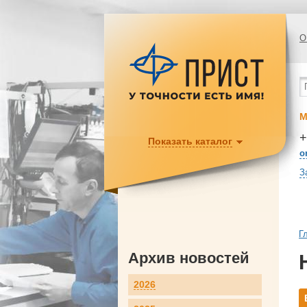
О
М
+
Показать каталог
o
З
Г
Архив новостей
2026