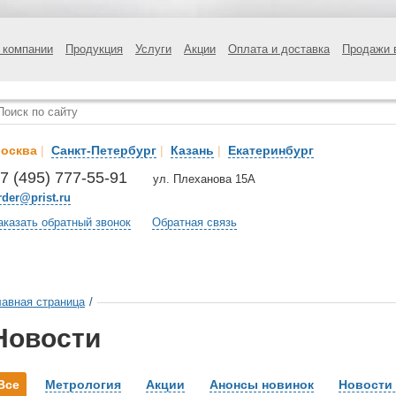
 компании
Продукция
Услуги
Акции
Оплата и доставка
Продажи 
осква
|
Санкт-Петербург
|
Казань
|
Екатеринбург
7 (495) 777-55-91
ул. Плеханова 15А
rder@prist.ru
аказать обратный звонок
Обратная связь
лавная страница
/
Новости
Все
Метрология
Акции
Анонсы новинок
Новости 