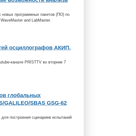
ые возможности анализа
х новых программных пакетов (ПО) по
WaveMaster and LabMaster.
тей осциллографов АКИП,
tube-канале PRISTTV во вторник 7
лов глобальных
S/GALILEO/SBAS GSG-62
 для построения сценариев испытаний