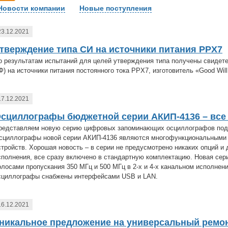
Новости компании
Новые поступления
23.12.2021
тверждение типа СИ на источники питания PPX7
о результатам испытаний для целей утверждения типа получены свидете
Ф) на источники питания постоянного тока PPX7, изготовитель «Good Will I
17.12.2021
сциллографы бюджетной серии АКИП-4136 – все
редставляем новую серию цифровых запоминающих осциллографов под
сциллографы новой серии АКИП-4136 являются многофункциональными п
стройств. Хорошая новость – в серии не предусмотрено никаких опций и
сполнения, все сразу включено в стандартную комплектацию. Новая се
олосами пропускания 350 МГц и 500 МГц в 2-х и 4-х канальном исполнен
сциллографы снабжены интерфейсами USB и LAN.
16.12.2021
никальное предложение на универсальный ремо