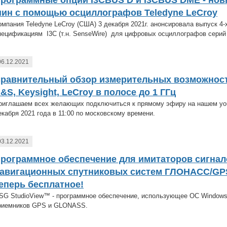
рограммные опции I3CBUS D и I3CBUS DME - нов
ин с помощью осциллографов Teledyne LeCroy
омпания Teledyne LeCroy (США) 3 декабря 2021г. анонсировала выпуск 4-
пецификациям I3C (т.н. SenseWire) для цифровых осциллографов серий 
06.12.2021
равнительный обзор измерительных возможнос
&S, Keysight, LeCroy в полосе до 1 ГГц
риглашаем всех желающих подключиться к прямому эфиру на нашем you
екабря 2021 года в 11:00 по московскому времени.
03.12.2021
рограммное обеспечение для имитаторов сигна
авигационных спутниковых систем ГЛОНАСС/GP
еперь бесплатное!
SG StudioView™ - программное обеспечение, использующее ОС Windows
риемников GPS и GLONASS.