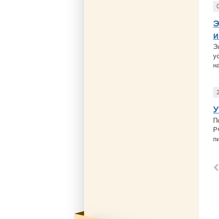
Э
и
Э
у
н
У
П
Р
п