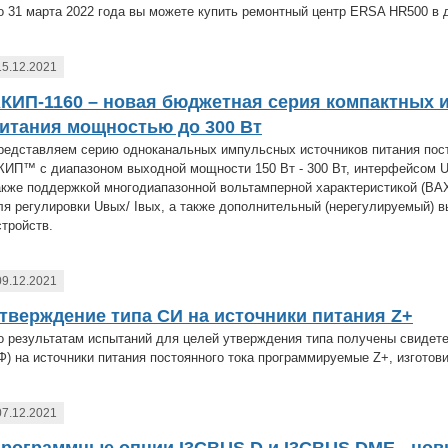
о 31 марта 2022 года вы можете купить ремонтный центр ERSA HR500 в 
15.12.2021
КИП-1160 – новая бюджетная серия компактных 
итания мощностью до 300 Вт
редставляем серию одноканальных импульсных источников питания посто
КИП™ с диапазоном выходной мощности 150 Вт - 300 Вт, интерфейсом U
акже поддержкой многодиапазонной вольтамперной характеристикой (ВАХ)
ля регулировки Uвых/ Iвых, а также дополнительный (нерегулируемый) в
стройств.
09.12.2021
тверждение типа СИ на источники питания Z+
о результатам испытаний для целей утверждения типа получены свидете
Ф) на источники питания постоянного тока программируемые Z+, изготов
07.12.2021