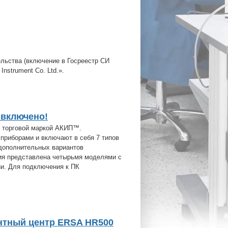
льства (включение в Госреестр СИ
nstrument Co. Ltd.».
 включено!
 торговой маркой АКИП™.
риборами и включают в себя 7 типов
 дополнительных вариантов
рия представлена четырьмя моделями с
ии. Для подключения к ПК
нтный центр ERSA HR500