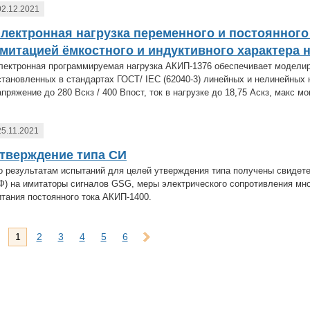
02.12.2021
лектронная нагрузка переменного и постоянного
митацией ёмкостного и индуктивного характера 
лектронная программируемая нагрузка АКИП-1376 обеспечивает моделир
становленных в стандартах ГОСТ/ IEC (62040-3) линейных и нелинейных 
апряжение до 280 Вскз / 400 Впост, ток в нагрузке до 18,75 Аскз, макс м
25.11.2021
тверждение типа СИ
о результатам испытаний для целей утверждения типа получены свидете
Ф) на имитаторы сигналов GSG, меры электрического сопротивления мн
итания постоянного тока АКИП-1400.
1
2
3
4
5
6