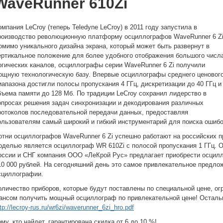
WaveRunner 610Zi
омпания LeCroy (теперь Teledyne LeCroy) в 2011 году запустила в
роизводство революционную платформу осциллографов
WaveRunner 6 Z
омимо уникального дизайна экрана, который может быть развернут в
ертикальное положение для более удобного отображения большого числ
огических каналов, осциллографы серии
WaveRunner 6 Zi
получили
ощную технологическую базу. Впервые осциллографы среднего ценовог
иапазона достигли полосы пропускания 4 ГГц, дискретизации до 40 ГГц и
бъема памяти до 128 Мб. По традиции LeCroy сохранил лидерство в
опросах решения задач синхронизации и декодирования различных
ротоколов последовательной передачи данных, предоставляя
ользователям самый широкий и гибкий инструментарий для поиска ошибок
отни осциллографов
WaveRunner 6 Zi
успешно работают на российских п
оделью является осциллограф WR 610Zi с полосой пропускания 1 ГГц. 
оссии и СНГ компания ООО «ЛеКрой Рус» предлагает приобрести осцилл
10 000 рублей. На сегодняшний день это самое привлекательное предло
сциллографии.
оличество приборов, которые будут поставлены по специальной цене, о
ансом получить мощный осциллограф по привлекательной цене! Остальн
tp://lecroy-rus.ru/wr6zi/waverunner_6zi_hro.pdf
ому, кто найдет, гарантирована скидка от 6 до 10 %!