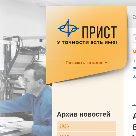
О
М
+
Показать каталог
o
З
Г
Архив новостей
2026