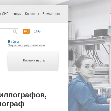
в СНГ
Форум
Контакты
Библиотека
RU
ENG
Войти
Зарегистрироваться
Корзина пуста
иллографов,
лограф