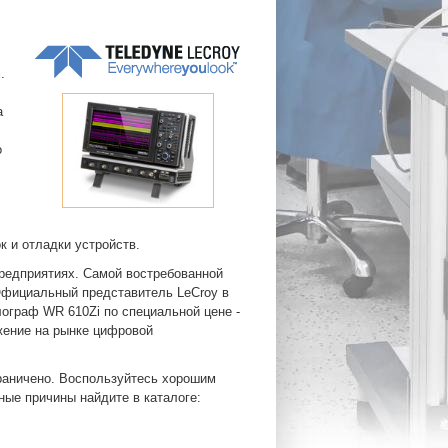
i
.
а
о
 и отладки устройств.
редприятиях. Самой востребованной
Официальный представитель LeCroy в
ограф WR 610Zi по специальной цене -
жение на рынке цифровой
граничено. Воспользуйтесь хорошим
ые причины найдите в каталоге: