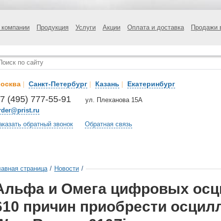
 компании
Продукция
Услуги
Акции
Оплата и доставка
Продажи 
осква
|
Санкт-Петербург
|
Казань
|
Екатеринбург
7 (495) 777-55-91
ул. Плеханова 15А
rder@prist.ru
аказать обратный звонок
Обратная связь
лавная страница
/
Новости
/
Альфа и Омега цифровых осц
610 причин приобрести осцил