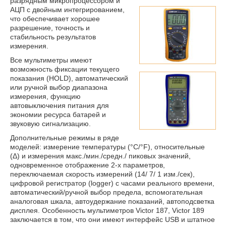
разрядным микропроцессором и
АЦП с двойным интегрированием,
что обеспечивает хорошее
разрешение, точность и
стабильность результатов
измерения.
Все мультиметры имеют
возможность фиксации текущего
показания (HOLD), автоматический
или ручной выбор диапазона
измерения, функцию
автовыключения питания для
экономии ресурса батарей и
звуковую сигнализацию.
Дополнительные режимы в ряде
моделей: измерение температуры (°C/°F), относительные
(Δ) и измерения макс./мин./средн./ пиковых значений,
одновременное отображение 2-х параметров,
переключаемая скорость измерений (14/ 7/ 1 изм./сек),
цифровой регистратор (logger) с часами реального времени,
автоматический/ручной выбор предела, вспомогательная
аналоговая шкала, автоудержание показаний, автоподсветка
дисплея. Особенность мультиметров Victor 187, Victor 189
заключается в том, что они имеют интерфейс USB и штатное