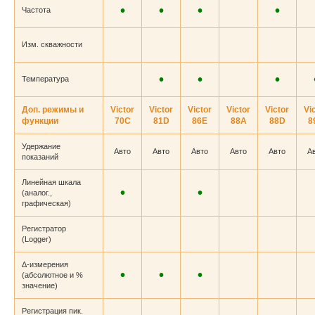
•
•
•
•
Частота
Изм. скважности
•
•
•
Температура
Доп. режимы и
Victor
Victor
Victor
Victor
Victor
Vi
функции
70C
81D
86E
88A
88D
8
Удержание
Авто
Авто
Авто
Авто
Авто
А
показаний
Линейная шкала
•
•
(аналог.,
графическая)
Регистратор
(Logger)
Δ-измерения
•
•
•
(абсолютное и %
значение)
Регистрация пик.