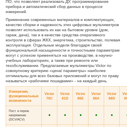
ПО, что позволяет реализовать ДУ, программирование
прибора и автоматический сбор данных в процессе
измерений.
Применение современных материалов и комплектующих,
качество сборки и надежность этих цифровых мультиметров
позволят использовать их как на бытовом уровне (дом,
гараж, дача), так и в качестве средства оперативного
контроля в сферах ЖКХ, энергетика, строительство, полевая
эксплуатация. Отдельные модели благодаря своей
функциональной насыщенности и точностными параметрам
могут с успехом применяться на производстве, в научно-
учебных лабораториях, а также при ремонте или
техобслуживании. Предлагаемые мультиметры Victor по
совокупному критерию «цена/ параметры» наиболее
оптимальны для всех базовых приложений и могут по праву
называться «рабочими лошадками» - на каждый день.
Измерения,
Victor
Victor
Victor
Victor
Victor
Vi
функциональные
70C
81D
86E
88A
88D
8
возможности
Пост. и перем.
•
•
•
•
•
напряжение
(DCV/ACV)