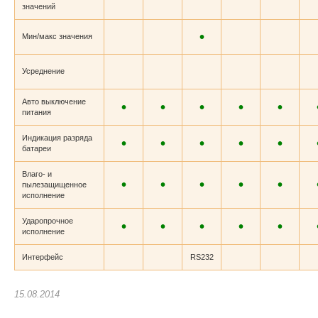
значений
•
Мин/макс значения
Усреднение
Авто выключение
•
•
•
•
•
питания
Индикация разряда
•
•
•
•
•
батареи
Влаго- и
•
•
•
•
•
пылезащищенное
исполнение
Ударопрочное
•
•
•
•
•
исполнение
Интерфейс
RS232
15.08.2014