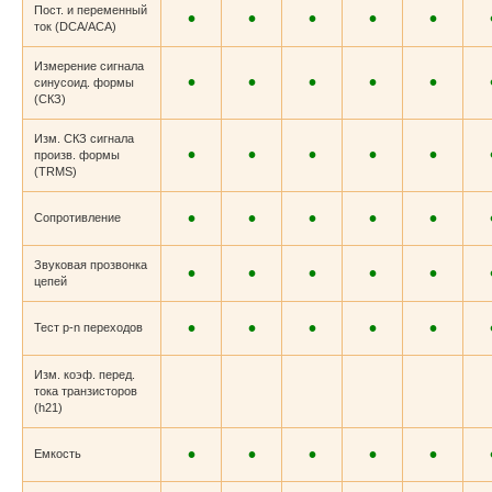
Пост. и переменный
•
•
•
•
•
ток (DCA/ACA)
Измерение сигнала
•
•
•
•
•
синусоид. формы
(СКЗ)
Изм. СКЗ сигнала
•
•
•
•
•
произв. формы
(TRMS)
•
•
•
•
•
Сопротивление
Звуковая прозвонка
•
•
•
•
•
цепей
•
•
•
•
•
Тест p-n переходов
Изм. коэф. перед.
тока транзисторов
(h21)
•
•
•
•
•
Емкость