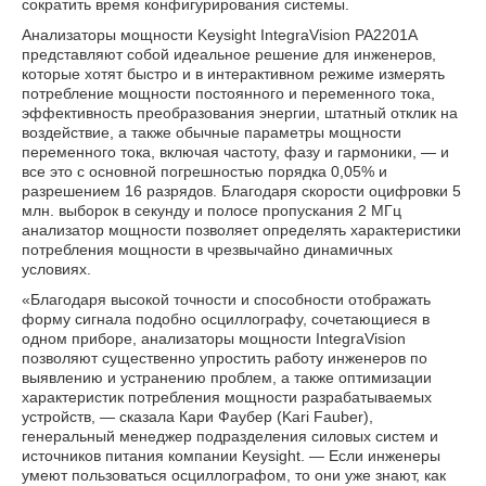
сократить время конфигурирования системы.
Анализаторы мощности Keysight IntegraVision PA2201A
представляют собой идеальное решение для инженеров,
которые хотят быстро и в интерактивном режиме измерять
потребление мощности постоянного и переменного тока,
эффективность преобразования энергии, штатный отклик на
воздействие, а также обычные параметры мощности
переменного тока, включая частоту, фазу и гармоники, — и
все это с основной погрешностью порядка 0,05% и
разрешением 16 разрядов. Благодаря скорости оцифровки 5
млн. выборок в секунду и полосе пропускания 2 МГц
анализатор мощности позволяет определять характеристики
потребления мощности в чрезвычайно динамичных
условиях.
«Благодаря высокой точности и способности отображать
форму сигнала подобно осциллографу, сочетающиеся в
одном приборе, анализаторы мощности IntegraVision
позволяют существенно упростить работу инженеров по
выявлению и устранению проблем, а также оптимизации
характеристик потребления мощности разрабатываемых
устройств, — сказала Кари Фаубер (Kari Fauber),
генеральный менеджер подразделения силовых систем и
источников питания компании Keysight. — Если инженеры
умеют пользоваться осциллографом, то они уже знают, как