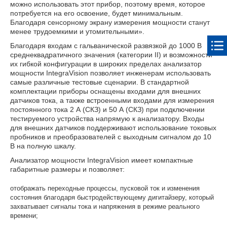
можно использовать этот прибор, поэтому время, которое
потребуется на его освоение, будет минимальным.
Благодаря сенсорному экрану измерения мощности станут
менее трудоемкими и утомительными».
Благодаря входам с гальванической развязкой до 1000 В
среднеквадратичного значения (категории II) и возможности
их гибкой конфигурации в широких пределах анализатор
мощности IntegraVision позволяет инженерам использовать
самые различные тестовые сценарии. В стандартной
комплектации приборы оснащены входами для внешних
датчиков тока, а также встроенными входами для измерения
постоянного тока 2 А (СКЗ) и 50 А (СКЗ) при подключении
тестируемого устройства напрямую к анализатору. Входы
для внешних датчиков поддерживают использование токовых
пробников и преобразователей с выходным сигналом до 10
В на полную шкалу.
Анализатор мощности IntegraVision имеет компактные
габаритные размеры и позволяет:
отображать переходные процессы, пусковой ток и изменения
состояния благодаря быстродействующему дигитайзеру, который
захватывает сигналы тока и напряжения в режиме реального
времени;