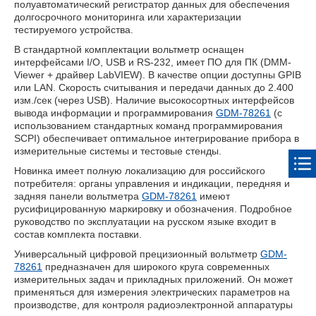
полуавтоматический регистратор данных для обеспечения
долгосрочного мониторинга или характеризации
тестируемого устройства.
В стандартной комплектации вольтметр оснащен
интерфейсами I/O, USB и RS-232, имеет ПО для ПК (DMM-
Viewer + драйвер LabVIEW). В качестве опции доступны GPIB
или LAN. Скорость считывания и передачи данных до 2.400
изм./сек (через USB). Наличие высокосортных интерфейсов
вывода информации и программирования
GDM-78261
(с
использованием стандартных команд программирования
SCPI) обеспечивает оптимальное интегрирование прибора в
измерительные системы и тестовые стенды.
Новинка имеет полную локализацию для российского
потребителя: органы управления и индикации, передняя и
задняя панели вольтметра
GDM-78261
имеют
русифицированную маркировку и обозначения. Подробное
руководство по эксплуатации на русском языке входит в
состав комплекта поставки.
Универсальный цифровой прецизионный вольтметр
GDM-
78261
предназначен для широкого круга современных
измерительных задач и прикладных приложений. Он может
применяться для измерения электрических параметров на
производстве, для контроля радиоэлектронной аппаратуры