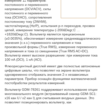
измерение 11 параметров:
постоянного и переменного
напряжения (DCV/ACV), силы
постоянного и переменного
тока (DCI/ACI), сопротивления
постоянному току (2W/4W),
частота/период (Hz/P), испытания p-n переходов, прозвон
цепей, измерение температуры (-200&Degr;C …
+1820&Degr;C). Вольтметр является прецизионным
(±0.0035%), обеспечивает измерение среднеквадратического
значения (с.к.з.) переменного напряжения и тока
произвольной формы (True RMS), измерение переменного
напряжения и тока со смещением (True RMS AC+DC).
Вольтметр имеет высокое разрешение: при измерении тока
100 пА (DCI), 1 нА (ACI).
Флюорисцентный дисплей имеет две полностью автономные
цифровые шкалы, что позволяет на экране вольтметра
одновременно отображать значения 2-х независимых
параметров. Прибор оснащён функциями математической
постобработки результатов измерений.
Вольтметр GDM-78261
поддерживает использование опции
многоканального модуля (встраиваемый сканер GDM-SC1:
х16 кан U / х2 кан I) для считывания входных данных. Это
позволяет позиционировать вольтметр, как