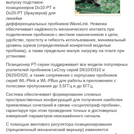
выпуску подставок-
позиционеров Dx10-PT и
Dx20-PT (браузеров) для
линейки
дифференциальных пробников WaveLink. Новинка
обеспечивает надёжность механического контакта при
подключении пробников с жестким наконечником к цепи,
удобство, простоту и гибкость использования, минимальный
уровень шумов (определяемый конкретной моделью
пробника), а также предельно малую нагрузку на плате при
установке.
Позиционер PT-серии поддерживает все модели популярных
усилителей пробников LeCroy серий D610/D310 и
D620/D320, а также сопряжение с корпусами пробников
серий WL-Plink и WL-PBus для работы в приложениях с
полосами пропускания до 3,5ГГц и до 6ГГц.
Система обеспечивает формирование сложных
пространственных конфигураций для получения наиболее
приемлемых сочетаний в связке «осциллограф-пробник»,
гарантируя при этом проведение точных и достоверных
измерений параметров неискажённого сигнала.
С помощью винтового регулятора позиционирования
(прецизионный механический верньер) изменяется