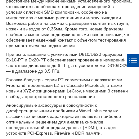
расстояние между наконечниками установленного пробника,
что значительно облегчает проведение измерений в
условиях плотной SMD компоновки, особенно на
микросхемах с малыми расстояниями между выводами.
Возможна работа на схемах с размерами контактных групп,
ножек и выводов от 0,35мм. Кроме того, новые браузеры
снабжены сменными подпружиненными наконечниками, что
обеспечивает надёжный контакт с объектом тестирования
при многоточечном подключении.
При использовании с усилителями D610/D620 браузеры
Dx10-PT и Dx20-PT обеспечивают проведение измерений в
частотном диапазоне до 6 ГГц, а с усилителями D310/D320
— в диапазоне до 3,5 ГГц.
Головки-браузеры серии PT совместимы с держателями
Freehand, пробниками EZ от Cascade Microtech, а также
новыми XYZ-позиционерами LeCroy, имеющими 3 степени
свободы пространственного расположения.
Анонсируемые аксессуары в совокупности с
дифференциальными пробниками WaveLink в силу их
высоких технических характеристик являются наиболее
оптимальным решением для анализа сигналов
последовательной передачи данных (HDMI), отладки
устройств PCI-Express, Firewire и DDR памяти.