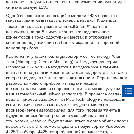
позволяет получить погрешность при измерении амплитуды
сигнала равную ±1%.
Одной из основных инноваций в модели 4425 являются
гальванически развязанные входные каналы. В новинке
также появилась функция ConnectDetect™, которая
показывает, когда Вы имеете хорошее подключение
коннекторов в труднодоступных местах и отображает
состояние подключения на Вашем экране и на передней
панели прибора.
Как пояснил управляющий директор Pico Technology Алан
Тонг (Managing Director Alan Tong): «Предыдущая серия
Picoscope 4223/4423 находится в продаже уже в течение
пяти лет и на данный момент остается лидером рынка, как в
сфере продаж, так и по производительности. Перед началом
разработки нового прибора мы задали нашим
пользователям тысячи вопросов о том, как можно улучшить
наш автомобильный usb-осциллограф. В процессе создания
нового прибора разработчики Pico Technology использовали
свои тесные связи со многими из ведущих мировых
производителей автомобилей, для того чтобы заглянуть в
будущее автомобилестроения и уже сейчас увидеть
технологии, которые будут применяться в автомобилях через
несколько лет. Это помогло сделать новую серию
PicoScope
4225
/
PicoScope 4425
востребованной на многие годы