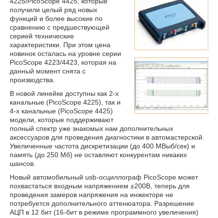
4225
/
PicoScope 4425
, которые
получили целый ряд новых
функций и более высокие по
сравнению с предшествующей
серией технические
характеристики. При этом цена
новинок осталась на уровне серии
PicoScope 4223/4423, которая на
данный момент снята с
производства.
В новой линейке доступны как 2-х
канальные (
PicoScope 4225
), так и
4-х канальные (
PicoScope 4425
)
модели, которые поддерживают
полный спектр уже знакомых нам дополнительных
аксессуаров для проведения диагностики в автомастерской.
Увеличенные частота дискретизации (до 400 МВыб/сек) и
память (до 250 Мб) не оставляют конкурентам никаких
шансов.
Новый автомобильный usb-осциллограф PicoScope может
похвастаться входным напряжением ±200В, теперь для
проведения замеров напряжения на инжекторе не
потребуется дополнительного аттенюатора. Разрешение
АЦП в 12 бит (16-бит в режиме программного увеличения)