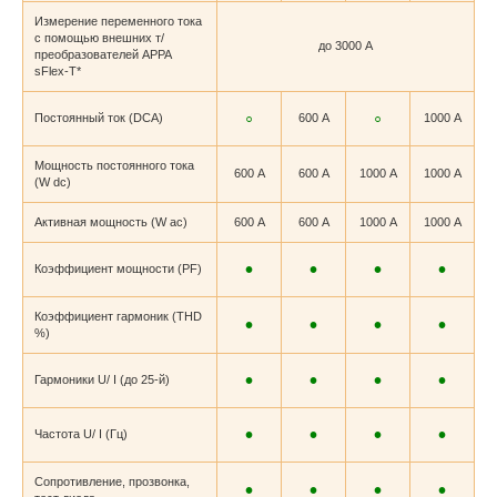
Измерение переменного тока
с помощью внешних т/
до 3000 А
преобразователей APPA
sFlex-T*
◦
◦
Постоянный ток (DCA)
600 А
1000 А
Мощность постоянного тока
600 А
600 А
1000 А
1000 А
(W dc)
Активная мощность (W ac)
600 А
600 А
1000 А
1000 А
•
•
•
•
Коэффициент мощности (PF)
Коэффициент гармоник (THD
•
•
•
•
%)
•
•
•
•
Гармоники U/ I (до 25-й)
•
•
•
•
Частота U/ I (Гц)
Сопротивление, прозвонка,
•
•
•
•