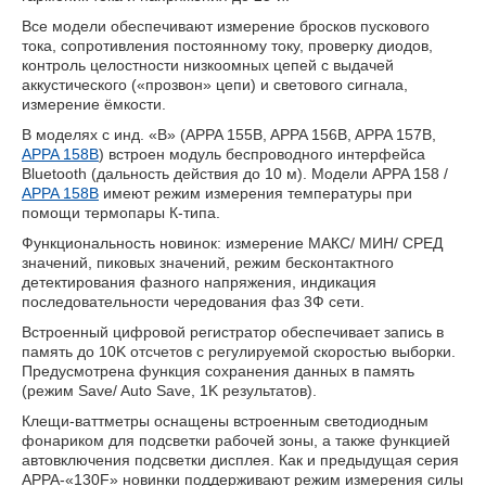
Все модели обеспечивают измерение бросков пускового
тока, сопротивления постоянному току, проверку диодов,
контроль целостности низкоомных цепей с выдачей
аккустического («прозвон» цепи) и светового сигнала,
измерение ёмкости.
В моделях с инд. «B» (APPA 155B, APPA 156B, APPA 157B,
APPA 158B
) встроен модуль беспроводного интерфейса
Bluetooth (дальность действия до 10 м). Модели
APPA 158
/
APPA 158B
имеют режим измерения температуры при
помощи термопары К-типа.
Функциональность новинок: измерение МАКС/ МИН/ СРЕД
значений, пиковых значений, режим бесконтактного
детектирования фазного напряжения, индикация
последовательности чередования фаз 3Ф сети.
Встроенный цифровой регистратор обеспечивает запись в
память до 10K отсчетов с регулируемой скоростью выборки.
Предусмотрена функция сохранения данных в память
(режим Save/ Auto Save, 1K результатов).
Клещи-ваттметры оснащены встроенным светодиодным
фонариком для подсветки рабочей зоны, а также функцией
автовключения подсветки дисплея. Как и предыдущая серия
APPA-«130F» новинки поддерживают режим измерения силы