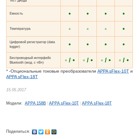
тест диода
•
•
•
•
Емкость
◦
◦
◦
•
Температура
Цифровой регистратор (data
•
•
•
•
logger)
Беспроводный интерфейс
◦ / •
◦ / •
◦ / •
◦ / •
Bluetooth (мод. с «В»)
* -Опциональные токовые преобразователи
APPA sFlex-10T
и
APPA sFlex-18T
15.05.2017
Модели:
APPA 158B
|
APPA sFlex-10T
|
APPA sFlex-18T
Поделиться: