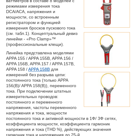
ваттметров в составе 8 моделей с
режимами измерения тока
DCA/ACA, напряжения и
мощности, со встроенным
регистратором и функцией
измерения бросков пускового тока
(см. табл.1). Концептуальный девиз
линейки - «Pro Clamp»™
(профессиональные клещи).
Линейка представлена моделями
APPA 155
/ APPA 155B,
APPA 156
/
APPA 156B,
APPA 157
/ APPA 157B,
APPA 158
/
APPA 158B
для
измерений без разрыва цепи:
постоянного тока (только
APPA
156
(B)/
APPA 158
(B)), переменного
тока. При подключении штатных
измерительных проводов:
постоянного и переменного
напряжения, частоты переменного
напряжения и тока, мощности
постоянного тока и активной мощности в 1Ф/ 3Ф сетях,
коэффициента мощности, коэффициента гармоник
напряжения и тока (THD %), действующих значения
гармоник тока и напряжения до 25-й.