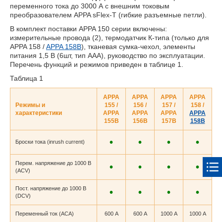
переменного тока до 3000 А с внешним токовым
преобразователем APPA sFlex-T (гибкие разъемные петли).
В комплект поставки APPA 150 серии включены:
измерительные провода (2), термодатчик К-типа (только для
APPA 158
/
APPA 158B
), тканевая сумка-чехол, элементы
питания 1,5 В (6шт, тип ААА), руководство по эксплуатации.
Перечень функций и режимов приведен в таблице 1.
Таблица 1
APPA
APPA
APPA
APPA
Режимы и
155
/
156
/
157
/
158
/
характеристики
APPA
APPA
APPA
APPA
155B
156B
157B
158B
•
•
•
•
Броски тока (inrush current)
Перем. напряжение до 1000 В
•
•
•
•
(ACV)
Пост. напряжение до 1000 В
•
•
•
•
(DCV)
Переменный ток (АCA)
600 А
600 А
1000 А
1000 А